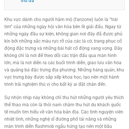
thủ đá
Khu vực dành cho người hâm mộ (fanzone) luôn là “trái
tim” của những ngày hội văn hóa bên lề giải đấu. Ngay từ
những ngày đầu sự kiện, không gian nơi đây đã được phủ
kín bởi những sắc màu rực rỡ của các lá cờ, trang phục cổ
động đặc trưng và những bài hát cổ động vang vọng. Đây
không chỉ là nơi để theo dõi các trận đấu qua màn hình
lớn, mà là nơi diễn ra các buổi trình diễn, giao lưu văn hóa
và quảng bá đặc trưng địa phương. Những hàng quán, khu
vực trưng bày được sắp xếp khoa học, tạo nên một hành
trình trải nghiệm thú vị cho bất kỳ ai đặt chân đến.
Sự nhộn nhịp này không chỉ thu hút những người yêu thích
thể thao mà còn là thỏi nam châm thu hút du khách quốc
tế muốn tìm hiểu về văn hóa bản địa. Các tình nguyện viên
nhiệt tình, những nghệ sĩ đường phố tài năng và những
màn trình diễn flashmob ngẫu hứng tạo nên một bầu