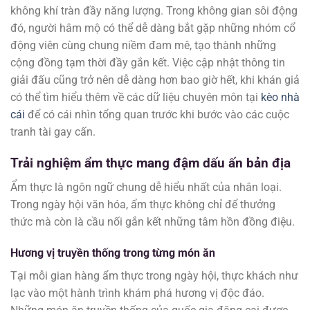
không khí tràn đầy năng lượng. Trong không gian sôi động
đó, người hâm mộ có thể dễ dàng bắt gặp những nhóm cổ
động viên cùng chung niềm đam mê, tạo thành những
cộng đồng tạm thời đầy gắn kết. Việc cập nhật thông tin
giải đấu cũng trở nên dễ dàng hơn bao giờ hết, khi khán giả
có thể tìm hiểu thêm về các dữ liệu chuyên môn tại
kèo nhà
cái
để có cái nhìn tổng quan trước khi bước vào các cuộc
tranh tài gay cấn.
Trải nghiệm ẩm thực mang đậm dấu ấn bản địa
Ẩm thực là ngôn ngữ chung dễ hiểu nhất của nhân loại.
Trong ngày hội văn hóa, ẩm thực không chỉ để thưởng
thức mà còn là cầu nối gắn kết những tâm hồn đồng điệu.
Hương vị truyền thống trong từng món ăn
Tại mỗi gian hàng ẩm thực trong ngày hội, thực khách như
lạc vào một hành trình khám phá hương vị độc đáo.