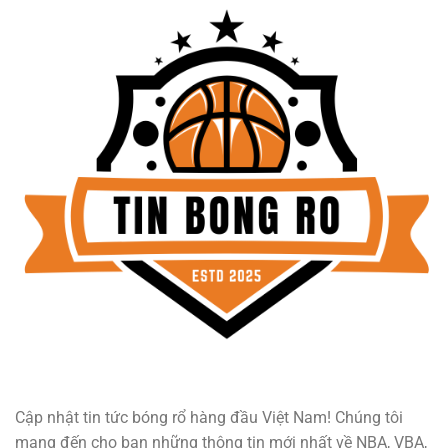
Cập nhật tin tức bóng rổ hàng đầu Việt Nam! Chúng tôi
mang đến cho bạn những thông tin mới nhất về NBA, VBA,