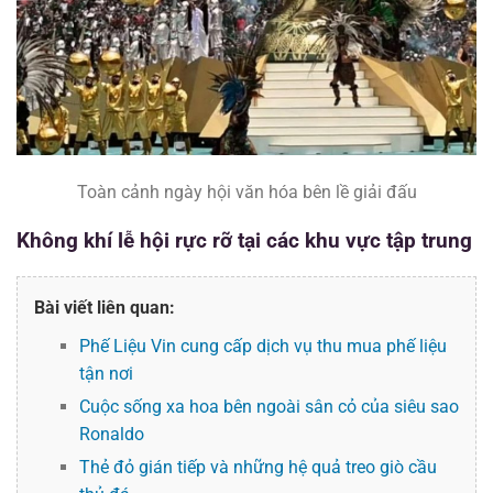
Toàn cảnh ngày hội văn hóa bên lề giải đấu
Không khí lễ hội rực rỡ tại các khu vực tập trung
Bài viết liên quan:
Phế Liệu Vin cung cấp dịch vụ thu mua phế liệu
tận nơi
Cuộc sống xa hoa bên ngoài sân cỏ của siêu sao
Ronaldo
Thẻ đỏ gián tiếp và những hệ quả treo giò cầu