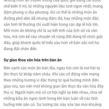
Những món ăn truyền thống của quốc gia đăng cai được
chế biến tỉ mỉ, từ những nguyên liệu tươi ngon nhất, mang
đậm phong vị địa phương. Đó có thể là những món ăn
đường phố dân dã nhưng đậm đà, hay những món đặc
sản tinh tế thường chỉ xuất hiện trong các dịp lễ hội lớn.
Mỗi món ăn không chỉ là sự kết tinh của lịch sử và văn
hóa, mà còn kể câu chuyện về vùng đất đang tổ chức giải
đấu, giúp khách quốc tế hiểu sâu hơn về bản sắc nơi họ
đang đặt chân đến.
Sự giao thoa văn hóa trên bàn ăn
Bên cạnh các món ăn bản địa, ngày hội còn là nơi hội tụ
ẩm thực từ khắp năm châu. Khi các cổ động viên mang
theo những hương vị đặc trưng từ quê hương mình đến
giao lưu, tạo nên một không gian ẩm thực đa văn hóa đầy
thú vị. Người hâm mộ có cơ hội ngồi lại bên nhau, chia sẻ
những bữa ăn ngon lành trong khi bàn luận về các tình
huống trên sân cỏ. Sự tương tác này xóa tan mọi khoảng