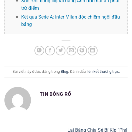
Sốc: Đội bóng Ngoại hạng Anh đối mặt án phạt
trừ điểm
Kết quả Serie A: Inter Milan độc chiếm ngôi đầu
bảng
Bài viết này được đăng trong
Blog
. Đánh dấu
liên kết thường trực
.
TIN BÓNG RỔ
Lai Bâng Chia Sẻ Bí Kíp “Phá