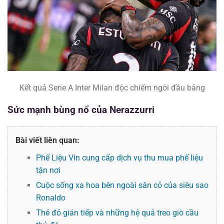
Kết quả Serie A Inter Milan độc chiếm ngôi đầu bảng
Sức mạnh bùng nổ của Nerazzurri
Bài viết liên quan:
Phế Liệu Vin cung cấp dịch vụ thu mua phế liệu
tận nơi
Cuộc sống xa hoa bên ngoài sân cỏ của siêu sao
Ronaldo
Thẻ đỏ gián tiếp và những hệ quả treo giò cầu