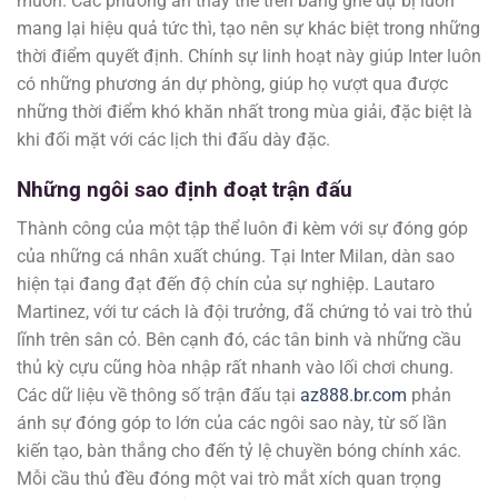
muốn. Các phương án thay thế trên băng ghế dự bị luôn
mang lại hiệu quả tức thì, tạo nên sự khác biệt trong những
thời điểm quyết định. Chính sự linh hoạt này giúp Inter luôn
có những phương án dự phòng, giúp họ vượt qua được
những thời điểm khó khăn nhất trong mùa giải, đặc biệt là
khi đối mặt với các lịch thi đấu dày đặc.
Những ngôi sao định đoạt trận đấu
Thành công của một tập thể luôn đi kèm với sự đóng góp
của những cá nhân xuất chúng. Tại Inter Milan, dàn sao
hiện tại đang đạt đến độ chín của sự nghiệp. Lautaro
Martinez, với tư cách là đội trưởng, đã chứng tỏ vai trò thủ
lĩnh trên sân cỏ. Bên cạnh đó, các tân binh và những cầu
thủ kỳ cựu cũng hòa nhập rất nhanh vào lối chơi chung.
Các dữ liệu về thông số trận đấu tại
az888.br.com
phản
ánh sự đóng góp to lớn của các ngôi sao này, từ số lần
kiến tạo, bàn thắng cho đến tỷ lệ chuyền bóng chính xác.
Mỗi cầu thủ đều đóng một vai trò mắt xích quan trọng