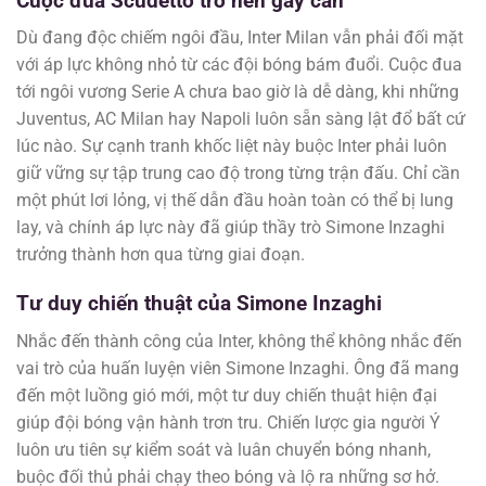
Cuộc đua Scudetto trở nên gay cấn
Dù đang độc chiếm ngôi đầu, Inter Milan vẫn phải đối mặt
với áp lực không nhỏ từ các đội bóng bám đuổi. Cuộc đua
tới ngôi vương Serie A chưa bao giờ là dễ dàng, khi những
Juventus, AC Milan hay Napoli luôn sẵn sàng lật đổ bất cứ
lúc nào. Sự cạnh tranh khốc liệt này buộc Inter phải luôn
giữ vững sự tập trung cao độ trong từng trận đấu. Chỉ cần
một phút lơi lỏng, vị thế dẫn đầu hoàn toàn có thể bị lung
lay, và chính áp lực này đã giúp thầy trò Simone Inzaghi
trưởng thành hơn qua từng giai đoạn.
Tư duy chiến thuật của Simone Inzaghi
Nhắc đến thành công của Inter, không thể không nhắc đến
vai trò của huấn luyện viên Simone Inzaghi. Ông đã mang
đến một luồng gió mới, một tư duy chiến thuật hiện đại
giúp đội bóng vận hành trơn tru. Chiến lược gia người Ý
luôn ưu tiên sự kiểm soát và luân chuyển bóng nhanh,
buộc đối thủ phải chạy theo bóng và lộ ra những sơ hở.