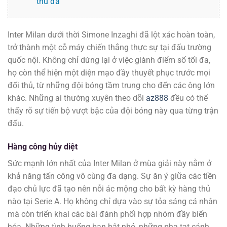
thủ đá
Inter Milan dưới thời Simone Inzaghi đã lột xác hoàn toàn,
trở thành một cỗ máy chiến thắng thực sự tại đấu trường
quốc nội. Không chỉ dừng lại ở việc giành điểm số tối đa,
họ còn thể hiện một diện mạo đầy thuyết phục trước mọi
đối thủ, từ những đội bóng tầm trung cho đến các ông lớn
khác. Những ai thường xuyên theo dõi
az888
đều có thể
thấy rõ sự tiến bộ vượt bậc của đội bóng này qua từng trận
đấu.
Hàng công hủy diệt
Sức mạnh lớn nhất của Inter Milan ở mùa giải này nằm ở
khả năng tấn công vô cùng đa dạng. Sự ăn ý giữa các tiền
đạo chủ lực đã tạo nên nỗi ác mộng cho bất kỳ hàng thủ
nào tại Serie A. Họ không chỉ dựa vào sự tỏa sáng cá nhân
mà còn triển khai các bài đánh phối hợp nhóm đầy biến
hóa. Những tình huống ban bật nhỏ, những pha tạt cánh