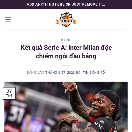
Bỏ
ADD ANYTHING HERE OR JUST REMOVE IT...
qua
nội
dung
BLOG
Kết quả Serie A: Inter Milan độc
chiếm ngôi đầu bảng
ĐĂNG VÀO
THÁNG 6 27, 2026
BỞI
TIN BÓNG RỔ
27
Th6