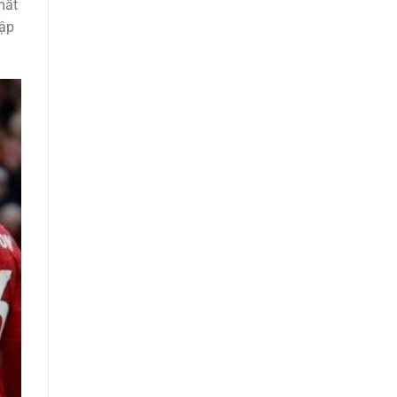
mất
tập