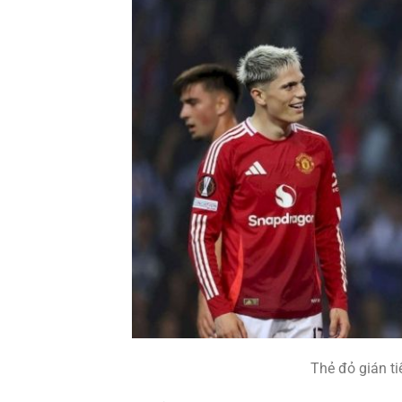
Thẻ đỏ gián ti