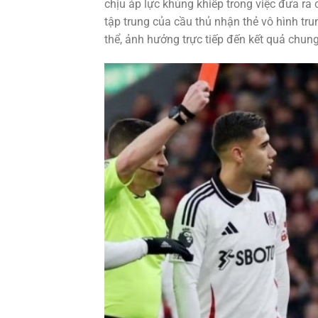
chịu áp lực khủng khiếp trong việc đưa ra 
tập trung của cầu thủ nhận thẻ vô hình tru
thể, ảnh hưởng trực tiếp đến kết quả chun