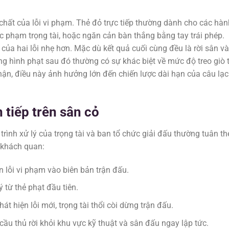
chất của lỗi vi phạm. Thẻ đỏ trực tiếp thường dành cho các hàn
c phạm trọng tài, hoặc ngăn cản bàn thắng bằng tay trái phép.
ũy của hai lỗi nhẹ hơn. Mặc dù kết quả cuối cùng đều là rời sân v
ung hình phạt sau đó thường có sự khác biệt về mức độ treo giò 
ận, điều này ảnh hưởng lớn đến chiến lược dài hạn của câu lạc
n tiếp trên sân cỏ
trình xử lý của trọng tài và ban tổ chức giải đấu thường tuân th
 khách quan:
n lỗi vi phạm vào biên bản trận đấu.
ý từ thẻ phạt đầu tiên.
hát hiện lỗi mới, trọng tài thổi còi dừng trận đấu.
 cầu thủ rời khỏi khu vực kỹ thuật và sân đấu ngay lập tức.