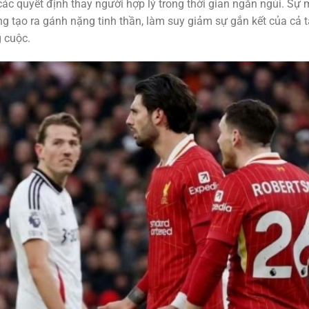
các quyết định thay người hợp lý trong thời gian ngắn ngủi. Sự 
ng tạo ra gánh nặng tinh thần, làm suy giảm sự gắn kết của cả 
g cuộc.