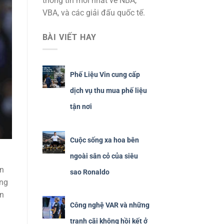
thông tin mới nhất về NBA,
VBA, và các giải đấu quốc tế.
BÀI VIẾT HAY
Phế Liệu Vin cung cấp
dịch vụ thu mua phế liệu
tận nơi
Cuộc sống xa hoa bên
ngoài sân cỏ của siêu
ận
sao Ronaldo
ong
an
Công nghệ VAR và những
tranh cãi không hồi kết ở