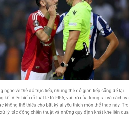
 nghe về thẻ đỏ trực tiếp, nhưng thẻ đỏ gián tiếp cũng để lại
kể. Việc hiểu rõ luật lệ từ FIFA, vai trò của trọng tài và cách v
hức không thể thiếu cho bất kỳ ai yêu thích môn thể thao này. Tr
ế xử lý, tác động chiến thuật và những quy định khắt khe liên qu