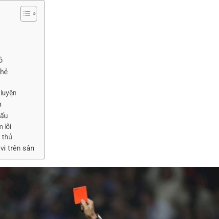
ỏ
thẻ
 luyện
m
đấu
 lỗi
u thủ
vi trên sân