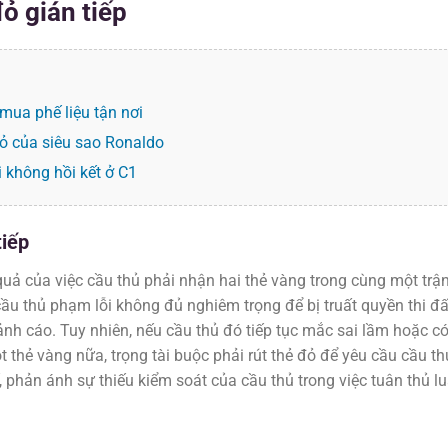
ỏ gián tiếp
mua phế liệu tận nơi
ỏ của siêu sao Ronaldo
 không hồi kết ở C1
tiếp
quả của việc cầu thủ phải nhận hai thẻ vàng trong cùng một trậ
ầu thủ phạm lỗi không đủ nghiêm trọng để bị truất quyền thi đ
 cảnh cáo. Tuy nhiên, nếu cầu thủ đó tiếp tục mắc sai lầm hoặc c
 thẻ vàng nữa, trọng tài buộc phải rút thẻ đỏ để yêu cầu cầu th
ế, phản ánh sự thiếu kiểm soát của cầu thủ trong việc tuân thủ lu