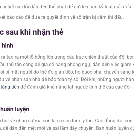
hi tiết các lỗi dẫn đến thẻ phạt để gửi lên ban kỷ luật giải đấu.
ét báo cáo để đưa ra quyết định về số trận bị cấm thi đấu.
c sau khi nhận thẻ
 hình
ra tạo ra một lỗ hổng lớn trong cấu trúc chiến thuật của đội bó
cầu thủ tấn công để gia cố hàng phòng ngự, dẫn đến việc giảm 
i bị mất người do thẻ đỏ gián tiếp, họ buộc phải chuyển sang l
âu về phần sân nhà để bảo toàn tỷ số. Đôi khi, những người hâ
 tặng tiền
để đánh giá khả năng lật ngược tình thế của các đội
 huấn luyện
u hụt về nhân sự mà còn là cú sốc tâm lý lớn. Các đồng đội còn 
ơn, dễ dẫn đến mệt mỏi và sai lầm dây chuyền. Ban huấn luyện c