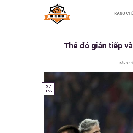
Bỏ
qua
TRANG CH
nội
dung
Thẻ đỏ gián tiếp và
ĐĂNG V
27
Th6