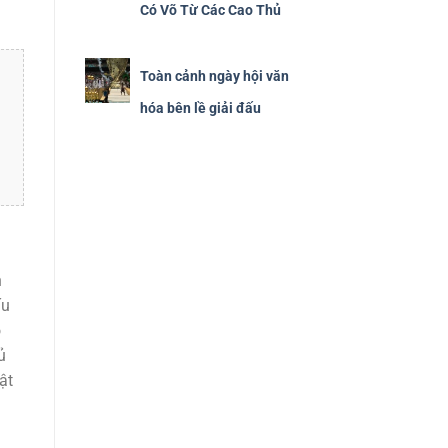
Có Võ Từ Các Cao Thủ
Toàn cảnh ngày hội văn
hóa bên lề giải đấu
n
ấu
ó
ủ
ật