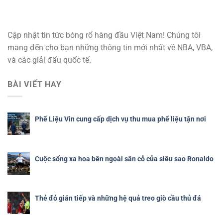
Cập nhật tin tức bóng rổ hàng đầu Việt Nam! Chúng tôi
mang đến cho bạn những thông tin mới nhất về NBA, VBA,
và các giải đấu quốc tế.
BÀI VIẾT HAY
Phế Liệu Vin cung cấp dịch vụ thu mua phế liệu tận nơi
Cuộc sống xa hoa bên ngoài sân cỏ của siêu sao Ronaldo
Thẻ đỏ gián tiếp và những hệ quả treo giò cầu thủ đá