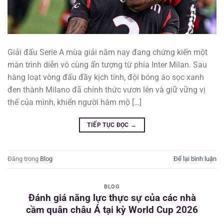
Giải đấu Serie A mùa giải năm nay đang chứng kiến một
màn trình diễn vô cùng ấn tượng từ phía Inter Milan. Sau
hàng loạt vòng đấu đầy kịch tính, đội bóng áo sọc xanh
đen thành Milano đã chính thức vươn lên và giữ vững vị
thế của mình, khiến người hâm mộ […]
TIẾP TỤC ĐỌC
→
Đăng trong
Blog
Để lại bình luận
BLOG
Đánh giá năng lực thực sự của các nhà
cầm quân châu Á tại kỳ World Cup 2026