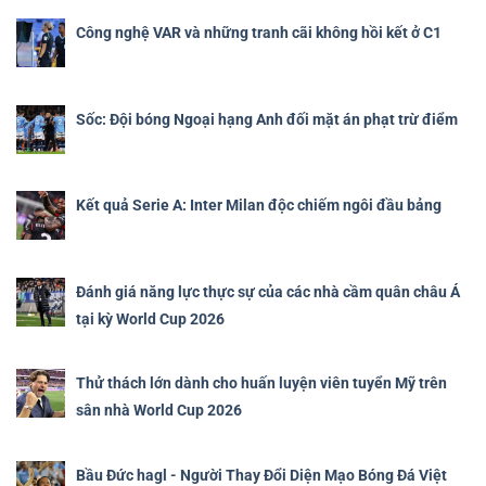
Công nghệ VAR và những tranh cãi không hồi kết ở C1
Sốc: Đội bóng Ngoại hạng Anh đối mặt án phạt trừ điểm
Kết quả Serie A: Inter Milan độc chiếm ngôi đầu bảng
Đánh giá năng lực thực sự của các nhà cầm quân châu Á
tại kỳ World Cup 2026
Thử thách lớn dành cho huấn luyện viên tuyển Mỹ trên
sân nhà World Cup 2026
Bầu Đức hagl - Người Thay Đổi Diện Mạo Bóng Đá Việt