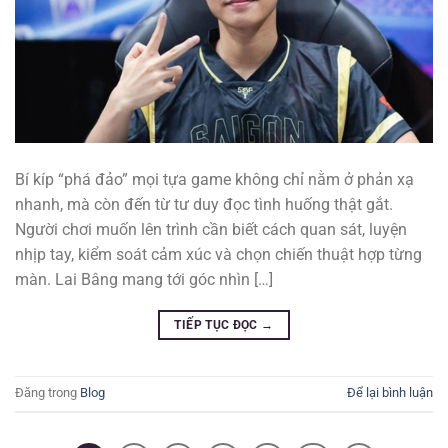
Bí kíp “phá đảo” mọi tựa game không chỉ nằm ở phản xạ
nhanh, mà còn đến từ tư duy đọc tình huống thật gắt.
Người chơi muốn lên trình cần biết cách quan sát, luyện
nhịp tay, kiểm soát cảm xúc và chọn chiến thuật hợp từng
màn. Lai Bâng mang tới góc nhìn […]
TIẾP TỤC ĐỌC
→
Đăng trong
Blog
Để lại bình luận