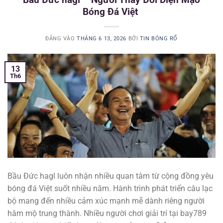
Bóng Đá Việt
ĐĂNG VÀO
THÁNG 6 13, 2026
BỞI
TIN BÓNG RỔ
13
Th6
Bầu Đức hagl luôn nhận nhiều quan tâm từ cộng đồng yêu
bóng đá Việt suốt nhiều năm. Hành trình phát triển câu lạc
bộ mang đến nhiều cảm xúc mạnh mẽ dành riêng người
hâm mộ trung thành. Nhiều người chơi giải trí tại bay789