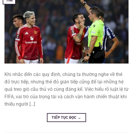
Th6
Khi nhắc đến các quy định, chúng ta thường nghe về thẻ
đỏ trực tiếp, nhưng thẻ đỏ gián tiếp cũng để lại những hệ
quả treo giò cầu thủ vô cùng đáng kể. Việc hiểu rõ luật lệ từ
FIFA, vai trò của trọng tài và cách vận hành chiến thuật khi
thiếu người […]
TIẾP TỤC ĐỌC
→