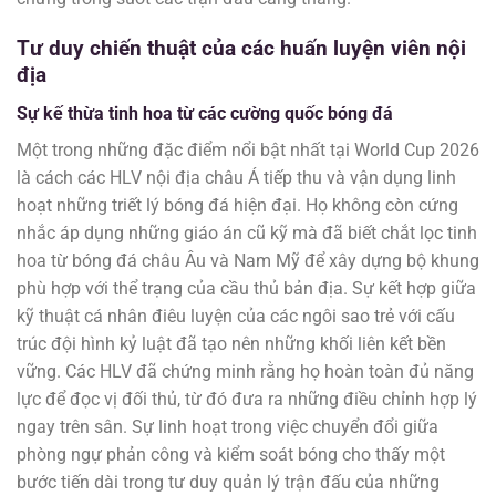
Tư duy chiến thuật của các huấn luyện viên nội
địa
Sự kế thừa tinh hoa từ các cường quốc bóng đá
Một trong những đặc điểm nổi bật nhất tại World Cup 2026
là cách các HLV nội địa châu Á tiếp thu và vận dụng linh
hoạt những triết lý bóng đá hiện đại. Họ không còn cứng
nhắc áp dụng những giáo án cũ kỹ mà đã biết chắt lọc tinh
hoa từ bóng đá châu Âu và Nam Mỹ để xây dựng bộ khung
phù hợp với thể trạng của cầu thủ bản địa. Sự kết hợp giữa
kỹ thuật cá nhân điêu luyện của các ngôi sao trẻ với cấu
trúc đội hình kỷ luật đã tạo nên những khối liên kết bền
vững. Các HLV đã chứng minh rằng họ hoàn toàn đủ năng
lực để đọc vị đối thủ, từ đó đưa ra những điều chỉnh hợp lý
ngay trên sân. Sự linh hoạt trong việc chuyển đổi giữa
phòng ngự phản công và kiểm soát bóng cho thấy một
bước tiến dài trong tư duy quản lý trận đấu của những