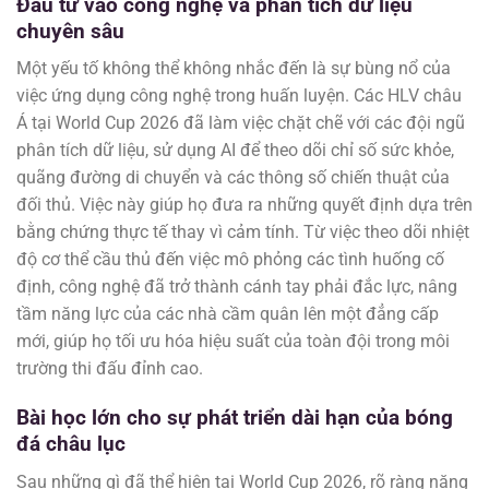
Đầu tư vào công nghệ và phân tích dữ liệu
chuyên sâu
Một yếu tố không thể không nhắc đến là sự bùng nổ của
việc ứng dụng công nghệ trong huấn luyện. Các HLV châu
Á tại World Cup 2026 đã làm việc chặt chẽ với các đội ngũ
phân tích dữ liệu, sử dụng AI để theo dõi chỉ số sức khỏe,
quãng đường di chuyển và các thông số chiến thuật của
đối thủ. Việc này giúp họ đưa ra những quyết định dựa trên
bằng chứng thực tế thay vì cảm tính. Từ việc theo dõi nhiệt
độ cơ thể cầu thủ đến việc mô phỏng các tình huống cố
định, công nghệ đã trở thành cánh tay phải đắc lực, nâng
tầm năng lực của các nhà cầm quân lên một đẳng cấp
mới, giúp họ tối ưu hóa hiệu suất của toàn đội trong môi
trường thi đấu đỉnh cao.
Bài học lớn cho sự phát triển dài hạn của bóng
đá châu lục
Sau những gì đã thể hiện tại World Cup 2026, rõ ràng năng