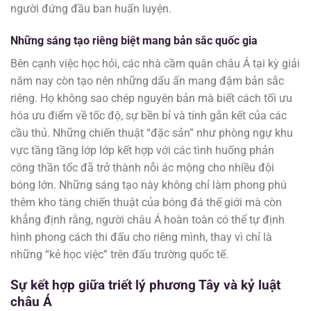
người đứng đầu ban huấn luyện.
Những sáng tạo riêng biệt mang bản sắc quốc gia
Bên cạnh việc học hỏi, các nhà cầm quân châu Á tại kỳ giải
năm nay còn tạo nên những dấu ấn mang đậm bản sắc
riêng. Họ không sao chép nguyên bản mà biết cách tối ưu
hóa ưu điểm về tốc độ, sự bền bỉ và tính gắn kết của các
cầu thủ. Những chiến thuật “đặc sản” như phòng ngự khu
vực tầng tầng lớp lớp kết hợp với các tình huống phản
công thần tốc đã trở thành nỗi ác mộng cho nhiều đội
bóng lớn. Những sáng tạo này không chỉ làm phong phú
thêm kho tàng chiến thuật của bóng đá thế giới mà còn
khẳng định rằng, người châu Á hoàn toàn có thể tự định
hình phong cách thi đấu cho riêng mình, thay vì chỉ là
những “kẻ học việc” trên đấu trường quốc tế.
Sự kết hợp giữa triết lý phương Tây và kỷ luật
châu Á