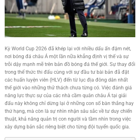
Kỳ World Cup 2026 đã khép lại với nhiều dấu ấn đậm nét,
nơi bóng đá châu Á một lần nữa khẳng định vị thế và sự
trỗi dậy mạnh mẽ trên bản đồ bóng đá thế giới. Sự thay đổi
trong thể thức thi đấu cùng với sự đầu tư bài bản đã đặt
các huấn luyện viên (HLV) đến từ lục địa đông dân nhất
thế giới vào những thử thách chưa từng có. Việc đánh giá
năng lực thực sự của các nhà cầm quân châu Á tại giải
đấu này không chỉ dừng lại ở những con số bàn thắng hay
thứ hạng, mà còn là sự nhìn nhận sâu sắc về tư duy chiến
thuật, khả năng quản trị con người và tầm nhìn trong việc
xây dựng bản sắc riêng biệt cho từng đội tuyển quốc gia.