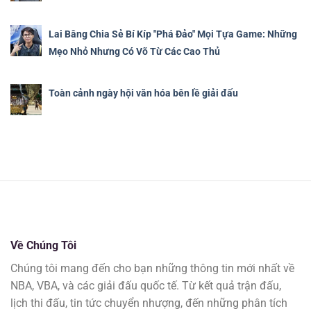
Lai Bâng Chia Sẻ Bí Kíp "Phá Đảo" Mọi Tựa Game: Những
Mẹo Nhỏ Nhưng Có Võ Từ Các Cao Thủ
Toàn cảnh ngày hội văn hóa bên lề giải đấu
Về Chúng Tôi
Chúng tôi mang đến cho bạn những thông tin mới nhất về
NBA, VBA, và các giải đấu quốc tế. Từ kết quả trận đấu,
lịch thi đấu, tin tức chuyển nhượng, đến những phân tích