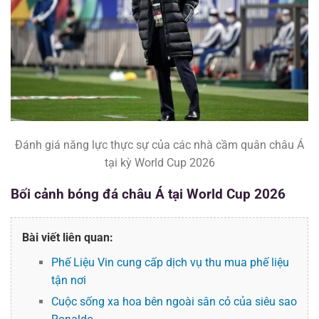
Đánh giá năng lực thực sự của các nhà cầm quân châu Á
tại kỳ World Cup 2026
Bối cảnh bóng đá châu Á tại World Cup 2026
Bài viết liên quan:
Phế Liệu Vin cung cấp dịch vụ thu mua phế liệu
tận nơi
Cuộc sống xa hoa bên ngoài sân cỏ của siêu sao