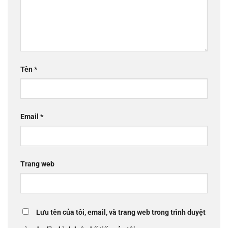
Tên
*
Email
*
Trang web
Lưu tên của tôi, email, và trang web trong trình duyệt