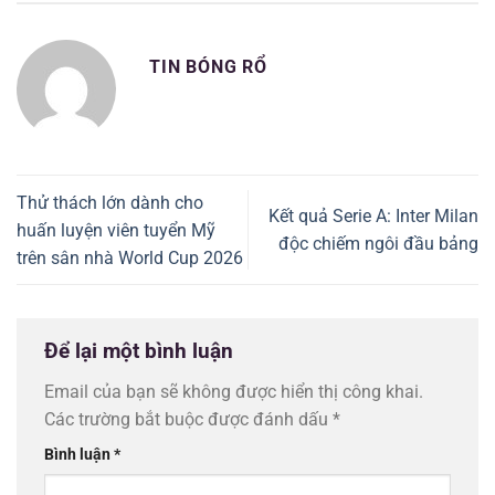
TIN BÓNG RỔ
Thử thách lớn dành cho
Kết quả Serie A: Inter Milan
huấn luyện viên tuyển Mỹ
độc chiếm ngôi đầu bảng
trên sân nhà World Cup 2026
Để lại một bình luận
Email của bạn sẽ không được hiển thị công khai.
Các trường bắt buộc được đánh dấu
*
Bình luận
*