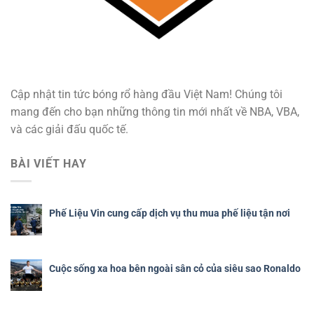
Cập nhật tin tức bóng rổ hàng đầu Việt Nam! Chúng tôi
mang đến cho bạn những thông tin mới nhất về NBA, VBA,
và các giải đấu quốc tế.
BÀI VIẾT HAY
Phế Liệu Vin cung cấp dịch vụ thu mua phế liệu tận nơi
Cuộc sống xa hoa bên ngoài sân cỏ của siêu sao Ronaldo