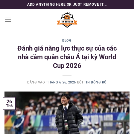
Bỏ
ADD ANYTHING HERE OR JUST REMOVE IT...
qua
nội
dung
BLOG
Đánh giá năng lực thực sự của các
nhà cầm quân châu Á tại kỳ World
Cup 2026
ĐĂNG VÀO
THÁNG 6 26, 2026
BỞI
TIN BÓNG RỔ
26
Th6