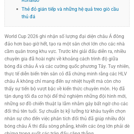
Ronaldo
Thẻ đỏ gián tiếp và những hệ quả treo giò cầu
thủ đá
World Cup 2026 ghi nhận số lượng đại diện châu Á đông
đảo hơn bao giờ hết, tạo ra một sân chơi lớn cho các nhà
cầm quân trong khu vực. Trước khi giải đấu diễn ra, nhiều
chuyên gia đã hoài nghi về khoảng cách trình độ giữa
bóng đá châu Á và các cường quốc phương Tây. Tuy nhiên,
thực tế diễn biến trên sân cỏ đã chứng minh rằng các HLV
châu Á không chỉ mang đến sự nhiệt huyết mà còn cho
thấy sự tiến bộ vượt bậc về kiến thức chuyên môn. Họ đã
tận dụng tối đa cơ hội để thử nghiệm những đội hình mới,
những sơ đồ chiến thuật lạ lẫm nhằm gây bất ngờ cho các
đối thủ tên tuổi. Sự chuẩn bị kỹ lưỡng từ khâu tuyển chọn
nhân sự cho đến việc phân tích đối thủ đã giúp nhiều đội
bóng châu Á thi đấu sòng phẳng, khiến các ông lớn phải dè
chừng trong suốt các trận đấu căng thẳng.