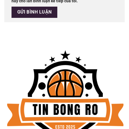
này cho lần bình luận kế tiếp của tôi.