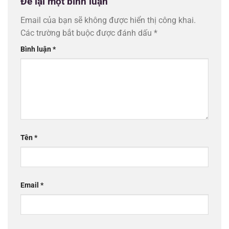
Để lại một bình luận
Email của bạn sẽ không được hiển thị công khai.
Các trường bắt buộc được đánh dấu
*
Bình luận
*
Tên
*
Email
*