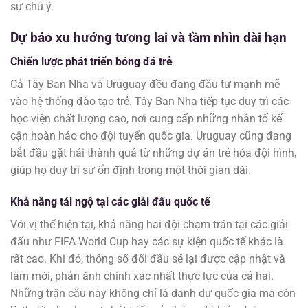
sự chú ý.
Dự báo xu hướng tương lai và tầm nhìn dài hạn
Chiến lược phát triển bóng đá trẻ
Cả Tây Ban Nha và Uruguay đều đang đầu tư mạnh mẽ
vào hệ thống đào tạo trẻ. Tây Ban Nha tiếp tục duy trì các
học viện chất lượng cao, nơi cung cấp những nhân tố kế
cận hoàn hảo cho đội tuyển quốc gia. Uruguay cũng đang
bắt đầu gặt hái thành quả từ những dự án trẻ hóa đội hình,
giúp họ duy trì sự ổn định trong một thời gian dài.
Khả năng tái ngộ tại các giải đấu quốc tế
Với vị thế hiện tại, khả năng hai đội chạm trán tại các giải
đấu như FIFA World Cup hay các sự kiện quốc tế khác là
rất cao. Khi đó, thông số đối đầu sẽ lại được cập nhật và
làm mới, phản ánh chính xác nhất thực lực của cả hai.
Những trận cầu này không chỉ là danh dự quốc gia mà còn