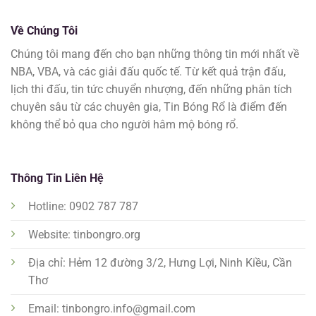
Về Chúng Tôi
Chúng tôi mang đến cho bạn những thông tin mới nhất về
NBA, VBA, và các giải đấu quốc tế. Từ kết quả trận đấu,
lịch thi đấu, tin tức chuyển nhượng, đến những phân tích
chuyên sâu từ các chuyên gia, Tin Bóng Rổ là điểm đến
không thể bỏ qua cho người hâm mộ bóng rổ.
Thông Tin Liên Hệ
Hotline: 0902 787 787
Website: tinbongro.org
Địa chỉ: Hẻm 12 đường 3/2, Hưng Lợi, Ninh Kiều, Cần
Thơ
Email:
tinbongro.info@gmail.com