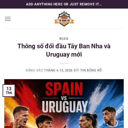
Bỏ
ADD ANYTHING HERE OR JUST REMOVE IT...
qua
nội
dung
BLOG
Thông số đối đầu Tây Ban Nha và
Uruguay mới
ĐĂNG VÀO
THÁNG 6 13, 2026
BỞI
TIN BÓNG RỔ
13
Th6