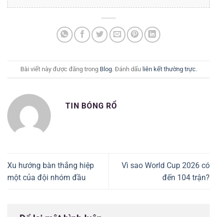
Bài viết này được đăng trong
Blog
. Đánh dấu
liên kết thường trực
.
TIN BÓNG RỔ
Xu hướng bàn thắng hiệp
Vì sao World Cup 2026 có
một của đội nhóm đầu
đến 104 trận?