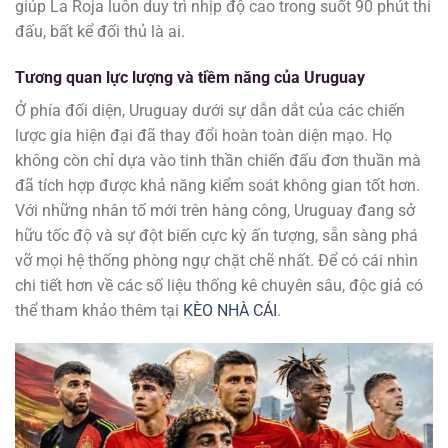
giúp La Roja luôn duy trì nhịp độ cao trong suốt 90 phút thi
đấu, bất kể đối thủ là ai.
Tương quan lực lượng và tiềm năng của Uruguay
Ở phía đối diện, Uruguay dưới sự dẫn dắt của các chiến
lược gia hiện đại đã thay đổi hoàn toàn diện mạo. Họ
không còn chỉ dựa vào tinh thần chiến đấu đơn thuần mà
đã tích hợp được khả năng kiểm soát không gian tốt hơn.
Với những nhân tố mới trên hàng công, Uruguay đang sở
hữu tốc độ và sự đột biến cực kỳ ấn tượng, sẵn sàng phá
vỡ mọi hệ thống phòng ngự chặt chẽ nhất. Để có cái nhìn
chi tiết hơn về các số liệu thống kê chuyên sâu, độc giả có
thể tham khảo thêm tại
KÈO NHÀ CÁI
.