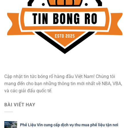
Cập nhật tin tức bóng rổ hàng đầu Việt Nam! Chúng tôi
mang đến cho bạn những thông tin mới nhất về NBA, VBA,
và các giải đấu quốc tế.
BÀI VIẾT HAY
Phế Liệu Vin cung cấp dịch vụ thu mua phế liệu tận nơi