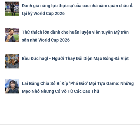
Đánh giá năng lực thực sự của các nhà cầm quân châu Á
tại kỳ World Cup 2026
Thử thách lớn dành cho huấn luyện viên tuyển Mỹ trên
sân nhà World Cup 2026
Bầu Đức hagl - Người Thay Đổi Diện Mạo Bóng Đá Việt
Lai Bâng Chia Sẻ Bí Kíp "Phá Đảo" Mọi Tựa Game: Những
Mẹo Nhỏ Nhưng Có Võ Từ Các Cao Thủ