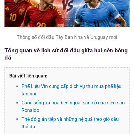
Thông số đối đầu Tây Ban Nha và Uruguay mới
Tổng quan về lịch sử đối đầu giữa hai nền bóng
đá
Bài viết liên quan:
Phế Liệu Vin cung cấp dịch vụ thu mua phế liệu
tận nơi
Cuộc sống xa hoa bên ngoài sân cỏ của siêu sao
Ronaldo
Thẻ đỏ gián tiếp và những hệ quả treo giò cầu
thủ đá