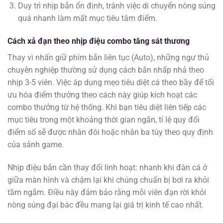
Duy trì nhịp bắn ổn định, tránh việc di chuyển nòng súng
quá nhanh làm mất mục tiêu tâm điểm.
Cách xả đạn theo nhịp điệu combo tăng sát thương
Thay vì nhấn giữ phím bắn liên tục (Auto), những ngư thủ
chuyên nghiệp thường sử dụng cách bắn nhấp nhả theo
nhịp 3-5 viên. Việc áp dụng mẹo tiêu diệt cá theo bầy để tối
ưu hóa điểm thưởng theo cách này giúp kích hoạt các
combo thưởng từ hệ thống. Khi bạn tiêu diệt liên tiếp các
mục tiêu trong một khoảng thời gian ngắn, tỉ lệ quy đổi
điểm số sẽ được nhân đôi hoặc nhân ba tùy theo quy định
của sảnh game.
Nhịp điệu bắn cần thay đổi linh hoạt: nhanh khi đàn cá ở
giữa màn hình và chậm lại khi chúng chuẩn bị bơi ra khỏi
tầm ngắm. Điều này đảm bảo rằng mỗi viên đạn rời khỏi
nòng súng đại bác đều mang lại giá trị kinh tế cao nhất.