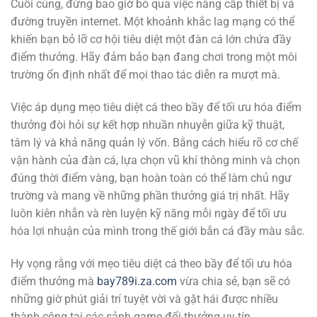
Cuối cùng, đừng bao giờ bỏ qua việc nâng cấp thiết bị và
đường truyền internet. Một khoảnh khắc lag mạng có thể
khiến bạn bỏ lỡ cơ hội tiêu diệt một đàn cá lớn chứa đầy
điểm thưởng. Hãy đảm bảo bạn đang chơi trong một môi
trường ổn định nhất để mọi thao tác diễn ra mượt mà.
Việc áp dụng mẹo tiêu diệt cá theo bầy để tối ưu hóa điểm
thưởng đòi hỏi sự kết hợp nhuần nhuyễn giữa kỹ thuật,
tâm lý và khả năng quản lý vốn. Bằng cách hiểu rõ cơ chế
vận hành của đàn cá, lựa chọn vũ khí thông minh và chọn
đúng thời điểm vàng, bạn hoàn toàn có thể làm chủ ngư
trường và mang về những phần thưởng giá trị nhất. Hãy
luôn kiên nhẫn và rèn luyện kỹ năng mỗi ngày để tối ưu
hóa lợi nhuận của mình trong thế giới bắn cá đầy màu sắc.
Hy vọng rằng với mẹo tiêu diệt cá theo bầy để tối ưu hóa
điểm thưởng mà
bay789i.za.com
vừa chia sẻ, bạn sẽ có
những giờ phút giải trí tuyệt vời và gặt hái được nhiều
thành công tại các sảnh game đổi thưởng uy tín.