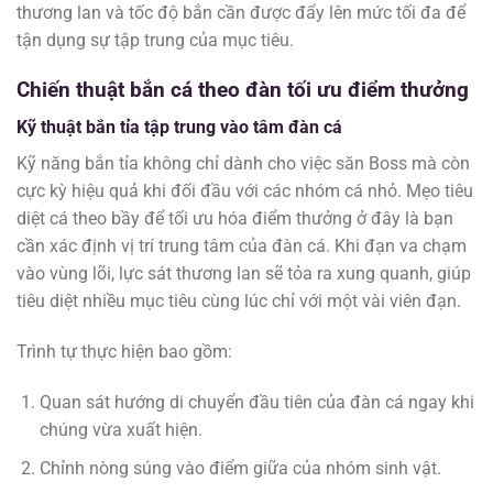
thương lan và tốc độ bắn cần được đẩy lên mức tối đa để
tận dụng sự tập trung của mục tiêu.
Chiến thuật bắn cá theo đàn tối ưu điểm thưởng
Kỹ thuật bắn tỉa tập trung vào tâm đàn cá
Kỹ năng bắn tỉa không chỉ dành cho việc săn Boss mà còn
cực kỳ hiệu quả khi đối đầu với các nhóm cá nhỏ. Mẹo tiêu
diệt cá theo bầy để tối ưu hóa điểm thưởng ở đây là bạn
cần xác định vị trí trung tâm của đàn cá. Khi đạn va chạm
vào vùng lõi, lực sát thương lan sẽ tỏa ra xung quanh, giúp
tiêu diệt nhiều mục tiêu cùng lúc chỉ với một vài viên đạn.
Trình tự thực hiện bao gồm:
Quan sát hướng di chuyển đầu tiên của đàn cá ngay khi
chúng vừa xuất hiện.
Chỉnh nòng súng vào điểm giữa của nhóm sinh vật.