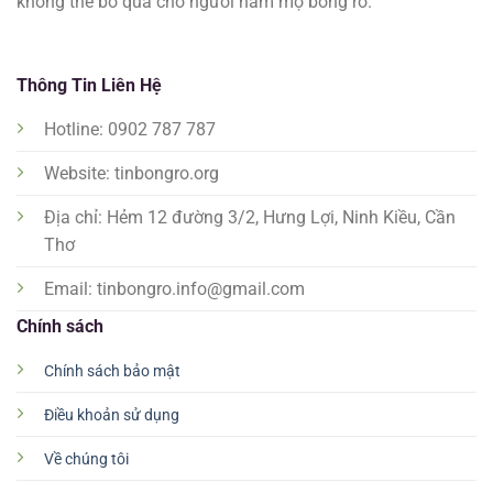
không thể bỏ qua cho người hâm mộ bóng rổ.
Thông Tin Liên Hệ
Hotline: 0902 787 787
Website: tinbongro.org
Địa chỉ: Hẻm 12 đường 3/2, Hưng Lợi, Ninh Kiều, Cần
Thơ
Email:
tinbongro.info@gmail.com
Chính sách
Chính sách bảo mật
Điều khoản sử dụng
Về chúng tôi