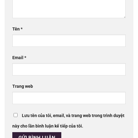
Tên
*
Email
*
Trang web
Lưu tên của tôi, email, và trang web trong trình duyệt
này cho lần bình luận kế tiếp của tôi.