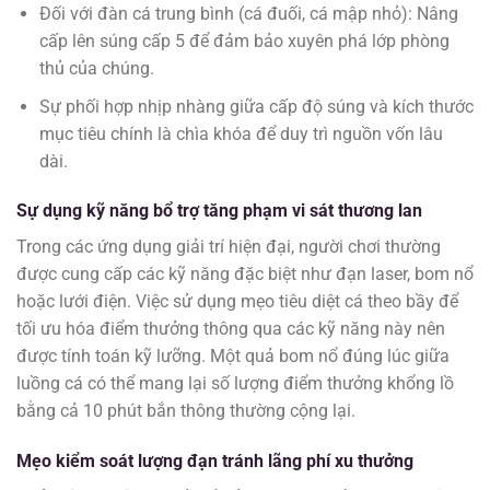
Đối với đàn cá trung bình (cá đuối, cá mập nhỏ): Nâng
cấp lên súng cấp 5 để đảm bảo xuyên phá lớp phòng
thủ của chúng.
Sự phối hợp nhịp nhàng giữa cấp độ súng và kích thước
mục tiêu chính là chìa khóa để duy trì nguồn vốn lâu
dài.
Sự dụng kỹ năng bổ trợ tăng phạm vi sát thương lan
Trong các ứng dụng giải trí hiện đại, người chơi thường
được cung cấp các kỹ năng đặc biệt như đạn laser, bom nổ
hoặc lưới điện. Việc sử dụng mẹo tiêu diệt cá theo bầy để
tối ưu hóa điểm thưởng thông qua các kỹ năng này nên
được tính toán kỹ lưỡng. Một quả bom nổ đúng lúc giữa
luồng cá có thể mang lại số lượng điểm thưởng khổng lồ
bằng cả 10 phút bắn thông thường cộng lại.
Mẹo kiểm soát lượng đạn tránh lãng phí xu thưởng