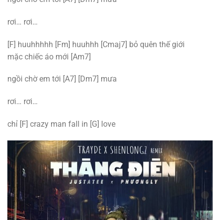
rơi… rơi…
[F] huuhhhhh [Fm] huuhhh
[Cmaj7] bỏ quên thế giới
mặc chiếc áo mới [Am7]
ngồi chờ em tới [A7] [Dm7] mưa
rơi… rơi…
chỉ [F] crazy man fall in [G] love