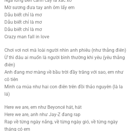
Ngả lưng bên cành cây lá xác xơ
Mờ sương đưa tay anh ôm lấy em
Dẫu biết chỉ là mơ
Dẫu biết chỉ là mơ
Dẫu biết chỉ là mơ
Crazy man fall in love
Chơi vơi nơi mà loài người nhìn anh phiêu (như thằng điên)
Ừ thì đâu ai muốn là người bình thường khi yêu (yêu thằng
điên)
Anh đang mơ màng về bầu trời đầy trăng với sao, em như
cô tiên
Mình ca múa như hai con điên trên đồi thảo nguyên (là la
lá)
Here we are, em như Beyoncé hát, hát
Here we are, anh như Jay-Z đang rap
Rap về từng ngày nắng, về từng ngày gió, về từng ngày
tháng có em