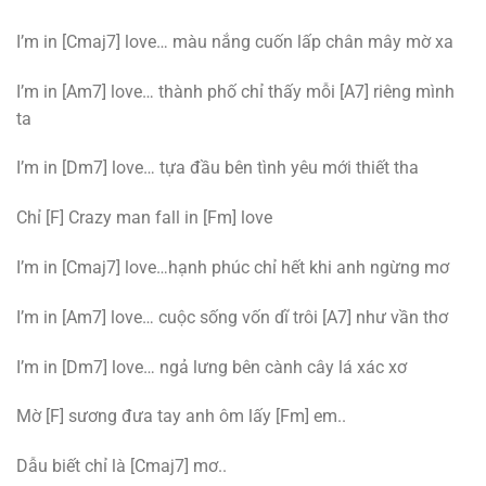
I’m in [Cmaj7] love… màu nắng cuốn lấp chân mây mờ xa
I’m in [Am7] love… thành phố chỉ thấy mỗi [A7] riêng mình
ta
I’m in [Dm7] love… tựa đầu bên tình yêu mới thiết tha
Chỉ [F] Crazy man fall in [Fm] love
I’m in [Cmaj7] love…hạnh phúc chỉ hết khi anh ngừng mơ
I’m in [Am7] love… cuộc sống vốn dĩ trôi [A7] như vần thơ
I’m in [Dm7] love… ngả lưng bên cành cây lá xác xơ
Mờ [F] sương đưa tay anh ôm lấy [Fm] em..
Dẫu biết chỉ là [Cmaj7] mơ..