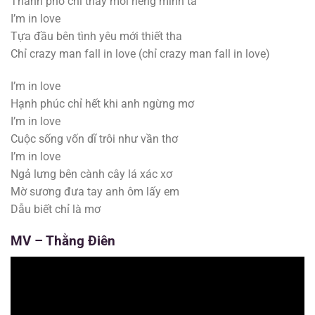
Thành phố chỉ thấy mỗi riêng mình ta
I’m in love
Tựa đầu bên tình yêu mới thiết tha
Chỉ crazy man fall in love (chỉ crazy man fall in love)
I’m in love
Hạnh phúc chỉ hết khi anh ngừng mơ
I’m in love
Cuộc sống vốn dĩ trôi như vần thơ
I’m in love
Ngả lưng bên cành cây lá xác xơ
Mờ sương đưa tay anh ôm lấy em
Dẫu biết chỉ là mơ
MV –
Thằng Điên