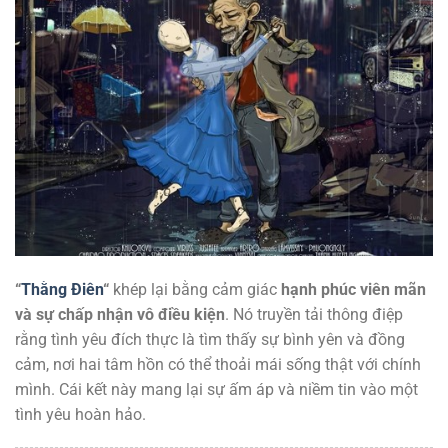
“
Thằng Điên
“
khép lại bằng cảm giác
hạnh phúc viên mãn
và sự chấp nhận vô điều kiện
. Nó truyền tải thông điệp
rằng tình yêu đích thực là tìm thấy sự bình yên và đồng
cảm, nơi hai tâm hồn có thể thoải mái sống thật với chính
mình. Cái kết này mang lại sự ấm áp và niềm tin vào một
tình yêu hoàn hảo.