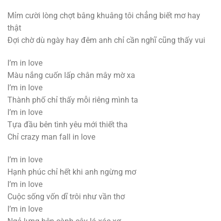
Mỉm cười lòng chợt bâng khuâng tôi chẳng biết mơ hay
thật
Đợi chờ dù ngày hay đêm anh chỉ cần nghĩ cũng thấy vui
I’m in love
Màu nắng cuốn lấp chân mây mờ xa
I’m in love
Thành phố chỉ thấy mỗi riêng mình ta
I’m in love
Tựa đầu bên tình yêu mới thiết tha
Chỉ crazy man fall in love
I’m in love
Hạnh phúc chỉ hết khi anh ngừng mơ
I’m in love
Cuộc sống vốn dĩ trôi như vần thơ
I’m in love