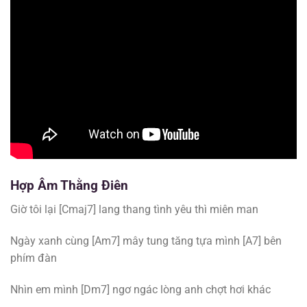
Hợp Âm
Thằng Điên
Giờ tôi lại [Cmaj7] lang thang tình yêu thì miên man
Ngày xanh cùng [Am7] mây tung tăng tựa mình [A7] bên
phím đàn
Nhìn em mình [Dm7] ngơ ngác lòng anh chợt hơi khác