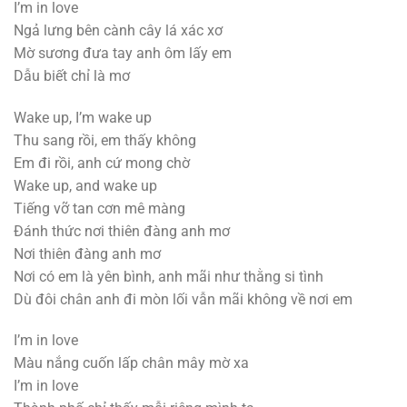
I’m in love
Ngả lưng bên cành cây lá xác xơ
Mờ sương đưa tay anh ôm lấy em
Dẫu biết chỉ là mơ
Wake up, I’m wake up
Thu sang rồi, em thấy không
Em đi rồi, anh cứ mong chờ
Wake up, and wake up
Tiếng vỡ tan cơn mê màng
Đánh thức nơi thiên đàng anh mơ
Nơi thiên đàng anh mơ
Nơi có em là yên bình, anh mãi như thằng si tình
Dù đôi chân anh đi mòn lối vẫn mãi không về nơi em
I’m in love
Màu nắng cuốn lấp chân mây mờ xa
I’m in love