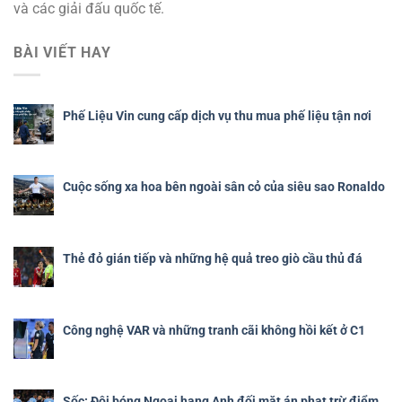
và các giải đấu quốc tế.
BÀI VIẾT HAY
Phế Liệu Vin cung cấp dịch vụ thu mua phế liệu tận nơi
Cuộc sống xa hoa bên ngoài sân cỏ của siêu sao Ronaldo
Thẻ đỏ gián tiếp và những hệ quả treo giò cầu thủ đá
Công nghệ VAR và những tranh cãi không hồi kết ở C1
Sốc: Đội bóng Ngoại hạng Anh đối mặt án phạt trừ điểm