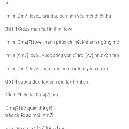
ta
I’m in [Dm7] love… tựa đầu bên tình yêu mới thiết tha
Chỉ [F] Crazy man fall in [Fm] love
I’m in [Cmaj7] love…hạnh phúc chỉ hết khi anh ngừng mơ
I’m in [Am7] love… vuộc sống vốn dĩ trôi [A7] như vần thơ
I’m in [Dm7] love… ngả lưng bên cành cây lá xác xơ
Mờ [F] sương đưa tay anh ôm lấy [Fm] em
Dẫu biết chỉ là [Cmaj7] mơ..
[Cmaj7] bỏ quên thế giới
mặc chiếc áo mới [Am7]
ngồi chờ em tới [A7] [Dm7] mưa