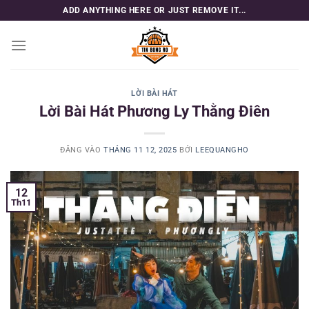
Bỏ
ADD ANYTHING HERE OR JUST REMOVE IT...
qua
nội
dung
LỜI BÀI HÁT
Lời Bài Hát Phương Ly Thằng Điên
ĐĂNG VÀO
THÁNG 11 12, 2025
BỞI
LEEQUANGHO
12
Th11