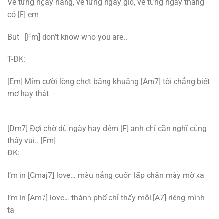
Về từng ngày nắng, về từng ngày gió, về từng ngày tháng
có [F] em
But i [Fm] don’t know who you are..
T-ĐK:
[Em] Mỉm cười lòng chợt bâng khuâng [Am7] tôi chẳng biết
mơ hay thật
[Dm7] Đợi chờ dù ngày hay đêm [F] anh chỉ cần nghĩ cũng
thấy vui.. [Fm]
ĐK:
I’m in [Cmaj7] love… màu nắng cuốn lấp chân mây mờ xa
I’m in [Am7] love… thành phố chỉ thấy mỗi [A7] riêng mình
ta