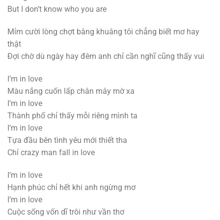
But I don’t know who you are
Mỉm cười lòng chợt bâng khuâng tôi chẳng biết mơ hay
thật
Đợi chờ dù ngày hay đêm anh chỉ cần nghĩ cũng thấy vui
I’m in love
Màu nắng cuốn lấp chân mây mờ xa
I’m in love
Thành phố chỉ thấy mỗi riêng mình ta
I’m in love
Tựa đầu bên tình yêu mới thiết tha
Chỉ crazy man fall in love
I’m in love
Hạnh phúc chỉ hết khi anh ngừng mơ
I’m in love
Cuộc sống vốn dĩ trôi như vần thơ