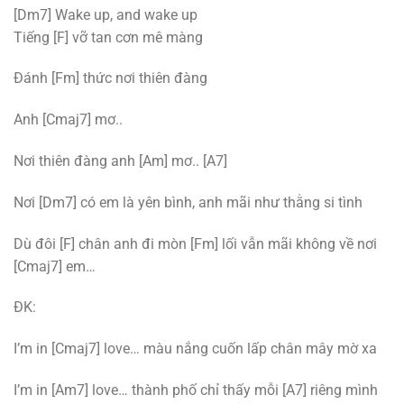
[Dm7] Wake up, and wake up
Tiếng [F] vỡ tan cơn mê màng
Đánh [Fm] thức nơi thiên đàng
Anh [Cmaj7] mơ..
Nơi thiên đàng anh [Am] mơ.. [A7]
Nơi [Dm7] có em là yên bình, anh mãi như thằng si tình
Dù đôi [F] chân anh đi mòn [Fm] lối vẫn mãi không về nơi
[Cmaj7] em…
ĐK:
I’m in [Cmaj7] love… màu nắng cuốn lấp chân mây mờ xa
I’m in [Am7] love… thành phố chỉ thấy mỗi [A7] riêng mình