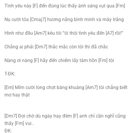
Tình yêu này [F] đến đúng lúc thấy ánh sáng vụt qua [Fm]
Nụ cười tỏa [Cmaj7] hương nắng bình minh và mây trắng
Hình như đều [Am7] kêu tôi “ôi thôi tình yêu đến [A7] rồi!”
Chẳng ai phải [Dm7] thắc mắc còn tôi thì đã chắc
Nàng ơi nàng [F] hãy đến chiếm lấy tâm hồn [Fm] tôi
T-ĐK:
[Em] Mỉm cười lòng chợt bâng khuâng [Am7] tôi chẳng biết
mơ hay thật
[Dm7] Đợi chờ dù ngày hay đêm [F] anh chỉ cần nghĩ cũng
thấy [Fm] vui..
ĐK: