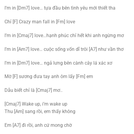
I’m in [Dm7] love… tựa đầu bên tình yêu mới thiết tha
Chỉ [F] Crazy man fall in [Fm] love
I’m in [Cmaj7] love…hạnh phúc chỉ hết khi anh ngừng mơ
I’m in [Am7] love… cuộc sống vốn dĩ trôi [A7] như vần thơ
I’m in [Dm7] love… ngả lưng bên cành cây lá xác xơ
Mờ [F] sương đưa tay anh ôm lấy [Fm] em
Dẫu biết chỉ là [Cmaj7] mơ..
[Cmaj7] Wake up, i’m wake up
Thu [Am] sang rồi, em thấy không
Em [A7] đi rồi, anh cứ mong chờ