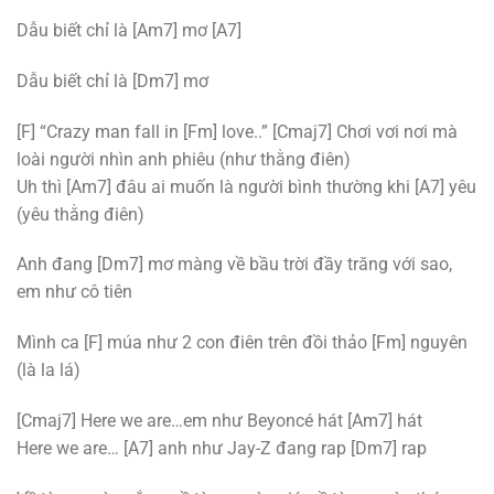
Dẫu biết chỉ là [Am7] mơ [A7]
Dẫu biết chỉ là [Dm7] mơ
[F] “Crazy man fall in [Fm] love..”
[Cmaj7] Chơi vơi nơi mà
loài người nhìn anh phiêu (như thằng điên)
Uh thì [Am7] đâu ai muốn là người bình thường khi [A7] yêu
(yêu thằng điên)
Anh đang [Dm7] mơ màng về bầu trời đầy trăng với sao,
em như cô tiên
Mình ca [F] múa như 2 con điên trên đồi thảo [Fm] nguyên
(là la lá)
[Cmaj7] Here we are…em như Beyoncé hát [Am7] hát
Here we are… [A7] anh như Jay-Z đang rap [Dm7] rap