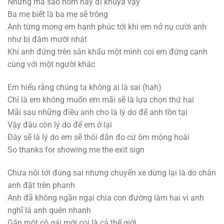
Nhưng mà sao hôm nay đi khuya vậy
Ba mẹ biết là ba mẹ sẽ trông
Anh từng mong em hạnh phúc tới khi em nở nụ cười anh
như bị đâm mười nhát
Khi anh đứng trên sân khấu một mình coi em đứng cạnh
cùng với một người khác
Em hiểu rằng chúng ta không ai là sai (hah)
Chỉ là em không muốn em mãi sẽ là lựa chọn thứ hai
Mãi sau những điều anh cho là lý do để anh tồn tại
Vậy đâu còn lý do để em ở lại
Đây sẽ là lý do em sẽ thôi đắn đo cứ ôm mộng hoài
So thanks for showing me the exit sign
Chưa nói tới đúng sai nhưng chuyến xe dừng lại là do chân
anh đặt trên phanh
Anh đã không ngần ngại chia con đường làm hai vì anh
nghĩ là anh quên nhanh
Gặp một cô gái mới coi là cả thế giới