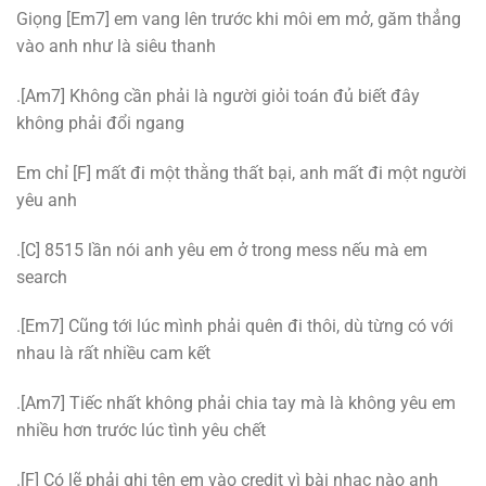
Giọng [Em7] em vang lên trước khi môi em mở, găm thẳng
vào anh như là siêu thanh
.[Am7] Không cần phải là người giỏi toán đủ biết đây
không phải đổi ngang
Em chỉ [F] mất đi một thằng thất bại, anh mất đi một người
yêu anh
.[C] 8515 lần nói anh yêu em ở trong mess nếu mà em
search
.[Em7] Cũng tới lúc mình phải quên đi thôi, dù từng có với
nhau là rất nhiều cam kết
.[Am7] Tiếc nhất không phải chia tay mà là không yêu em
nhiều hơn trước lúc tình yêu chết
.[F] Có lẽ phải ghi tên em vào credit vì bài nhạc nào anh