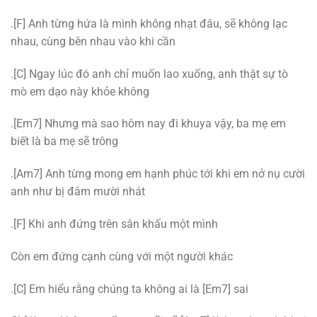
.[F] Anh từng hứa là mình không nhạt đâu, sẽ không lạc
nhau, cùng bên nhau vào khi cần
.[C] Ngay lúc đó anh chỉ muốn lao xuống, anh thật sự tò
mò em dạo này khỏe không
.[Em7] Nhưng mà sao hôm nay đi khuya vậy, ba mẹ em
biết là ba mẹ sẽ trông
.[Am7] Anh từng mong em hạnh phúc tới khi em nở nụ cười
anh như bị đâm mười nhát
.[F] Khi anh đứng trên sân khấu một mình
Còn em đứng cạnh cùng với một người khác
.[C] Em hiểu rằng chúng ta không ai là [Em7] sai