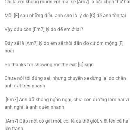
Chỉ là em không muốn em mãi sẽ [Am7] là lựa chọn thứ hai
Mãi [F] sau những điều anh cho là lý do [C] để anh tồn tại
Vậy đâu còn [Em7] lý do để em ở lại?
Đây sẽ là [Am7] lý do em sẽ thôi đắn đo cứ ôm mộng [F]
hoài
So thanks for showing me the exit [C] sign
Chưa nói tới đúng sai, nhưng chuyến xe dừng lại do chân
anh đặt trên phanh
.[Em7] Anh đã không ngần ngại, chia con đường làm hai vì
anh nghĩ là anh quên nhanh
.[Am7] Gặp một cô gái mới, coi là cả thế giới, viết tên cả hai
lên tranh