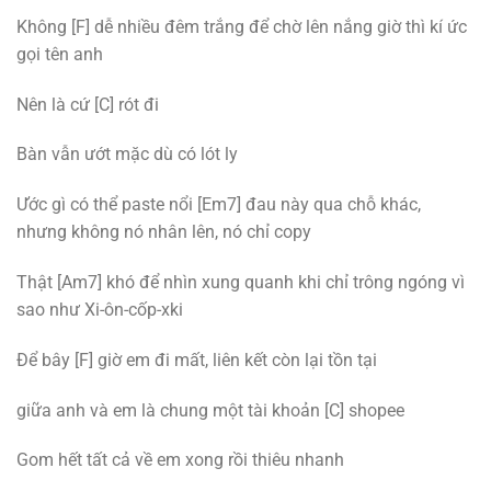
Không [F] dễ nhiều đêm trắng để chờ lên nắng giờ thì kí ức
gọi tên anh
Nên là cứ [C] rót đi
Bàn vẫn ướt mặc dù có lót ly
Ước gì có thể paste nổi [Em7] đau này qua chỗ khác,
nhưng không nó nhân lên, nó chỉ copy
Thật [Am7] khó để nhìn xung quanh khi chỉ trông ngóng vì
sao như Xi-ôn-cốp-xki
Để bây [F] giờ em đi mất, liên kết còn lại tồn tại
giữa anh và em là chung một tài khoản [C] shopee
Gom hết tất cả về em xong rồi thiêu nhanh