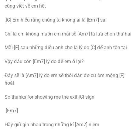
cũng viết về em hết
.[C] Em hiểu rằng chúng ta không ai là [Em7] sai
Chỉ là em không muốn em mãi sẽ [Am7] là lựa chọn thứ hai
Mãi [F] sau những điều anh cho là lý do [C] để anh tồn tại
Vậy đâu còn [Em7] lý do để em ở lại?
Đây sẽ là [Am7] lý do em sẽ thôi đắn đo cứ ôm mộng [F]
hoài
So thanks for showing me the exit [C] sign
.[Em7]
Hãy giữ gìn nhau trong những kỉ [Am7] niệm