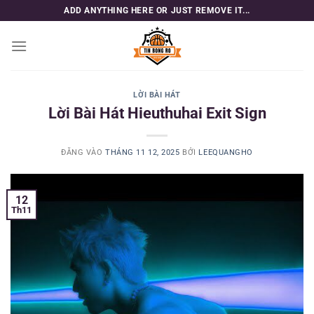
Bỏ
ADD ANYTHING HERE OR JUST REMOVE IT...
qua
nội
dung
LỜI BÀI HÁT
Lời Bài Hát Hieuthuhai Exit Sign
ĐĂNG VÀO
THÁNG 11 12, 2025
BỞI
LEEQUANGHO
12
Th11