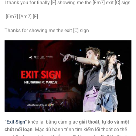
I thank you for finally [F] showing me the [Fm7] exit [C] sign
.[Em7] [Am7] [F]
Thanks for showing me the exit [C] sign
“
Exit Sign
“
khép lại bằng cảm giác
giải thoát, tự do và một
chút nổi loạn
. Mặc dù hành trình tìm kiếm lối thoát có thể