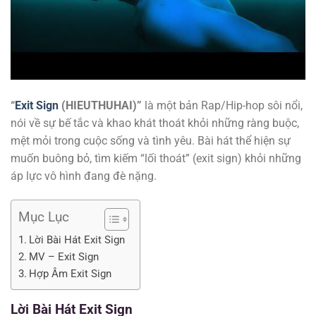
“
Exit Sign
(HIEUTHUHAI)”
là một bản Rap/Hip-hop sôi nổi,
nói về sự bế tắc và khao khát thoát khỏi những ràng buộc,
mệt mỏi trong cuộc sống và tình yêu. Bài hát thể hiện sự
muốn buông bỏ, tìm kiếm “lối thoát” (exit sign) khỏi những
áp lực vô hình đang đè nặng.
Mục Lục
Lời Bài Hát Exit Sign
MV – Exit Sign
Hợp Âm Exit Sign
Lời Bài Hát
Exit Sign