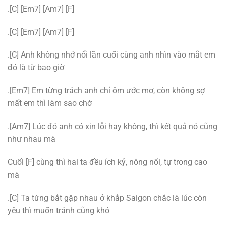
.[C] [Em7] [Am7] [F]
.[C] [Em7] [Am7] [F]
.[C] Anh không nhớ nổi lần cuối cùng anh nhìn vào mắt em
đó là từ bao giờ
.[Em7] Em từng trách anh chỉ ôm ước mơ, còn không sợ
mất em thì làm sao chờ
.[Am7] Lúc đó anh có xin lỗi hay không, thì kết quả nó cũng
như nhau mà
Cuối [F] cùng thì hai ta đều ích kỷ, nông nổi, tự trong cao
mà
.[C] Ta từng bắt gặp nhau ở khắp Saigon chắc là lúc còn
yêu thì muốn tránh cũng khó