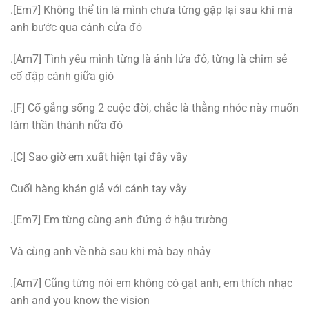
.[Em7] Không thể tin là mình chưa từng gặp lại sau khi mà
anh bước qua cánh cửa đó
.[Am7] Tình yêu mình từng là ánh lửa đỏ, từng là chim sẻ
cố đập cánh giữa gió
.[F] Cố gắng sống 2 cuộc đời, chắc là thằng nhóc này muốn
làm thần thánh nữa đó
.[C] Sao giờ em xuất hiện tại đây vầy
Cuối hàng khán giả với cánh tay vẫy
.[Em7] Em từng cùng anh đứng ở hậu trường
Và cùng anh về nhà sau khi mà bay nhảy
.[Am7] Cũng từng nói em không có gạt anh, em thích nhạc
anh and you know the vision