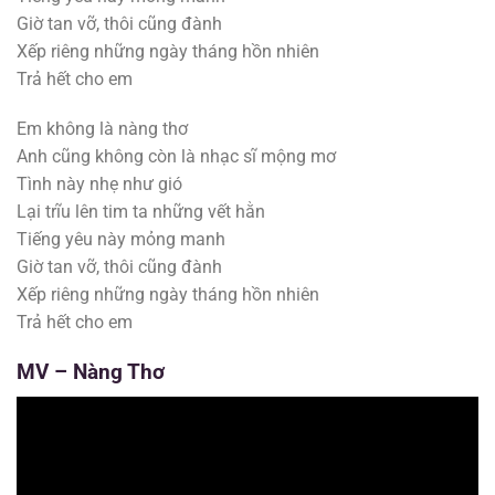
Giờ tan vỡ, thôi cũng đành
Xếp riêng những ngày tháng hồn nhiên
Trả hết cho em
Em không là nàng thơ
Anh cũng không còn là nhạc sĩ mộng mơ
Tình này nhẹ như gió
Lại trĩu lên tim ta những vết hằn
Tiếng yêu này mỏng manh
Giờ tan vỡ, thôi cũng đành
Xếp riêng những ngày tháng hồn nhiên
Trả hết cho em
MV –
Nàng Thơ