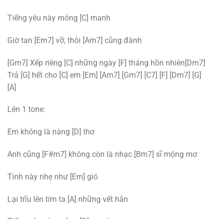
Tiếng yêu này mỏng [C] manh
Giờ tan [Em7] vỡ, thôi [Am7] cũng đành
[Gm7] Xếp riêng [C] những ngày [F] tháng hồn nhiên[Dm7]
Trả [G] hết cho [C] em [Em] [Am7] [Gm7] [C7] [F] [Dm7] [G]
[A]
Lên 1 tone:
Em không là nàng [D] thơ
Anh cũng [F#m7] không còn là nhạc [Bm7] sĩ mộng mơ
Tình này nhẹ như [Em] gió
Lại trĩu lên tim ta [A] những vết hằn