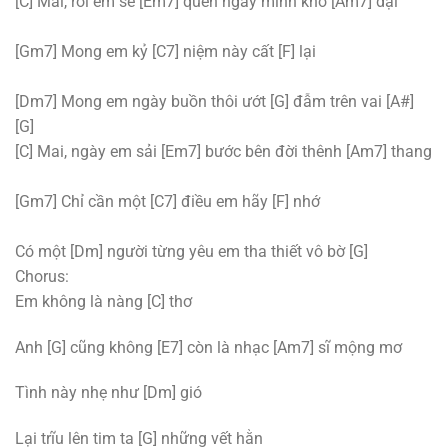
[C] Mai, rồi em sẽ [Em7] quên ngày mình khờ [Am7] dại
[Gm7] Mong em kỷ [C7] niệm này cất [F] lại
[Dm7] Mong em ngày buồn thôi ướt [G] đẫm trên vai [A#]
[G]
[C] Mai, ngày em sải [Em7] bước bên đời thênh [Am7] thang
[Gm7] Chỉ cần một [C7] điều em hãy [F] nhớ
Có một [Dm] người từng yêu em tha thiết vô bờ [G]
Chorus:
Em không là nàng [C] thơ
Anh [G] cũng không [E7] còn là nhạc [Am7] sĩ mộng mơ
Tình này nhẹ như [Dm] gió
Lại trĩu lên tim ta [G] những vết hằn