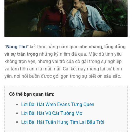
“
Nàng Thơ
“
kết thúc bằng cảm giác
nhẹ nhàng, lãng đãng
và sự trân trọng
những kỷ niệm đã qua. Mặc dù tình yêu
không trọn vẹn, nhưng vai trò của cô gái trong sự nghiệp
và tâm hồn anh là mãi mãi. Cái kết này mang lại sự bình
yên, nơi nỗi buồn được gói gọn trong sự biết ơn sâu sắc.
Có thể bạn quan tâm:
Lời Bài Hát Wren Evans Từng Quen
Lời Bài Hát Vũ Cát Tường Mơ
Lời Bài Hát Tuấn Hưng Tìm Lại Bầu Trời