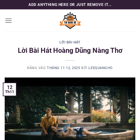
Bỏ
ADD ANYTHING HERE OR JUST REMOVE IT...
qua
nội
dung
LỜI BÀI HÁT
Lời Bài Hát Hoàng Dũng Nàng Thơ
ĐĂNG VÀO
THÁNG 11 12, 2025
BỞI
LEEQUANGHO
12
Th11