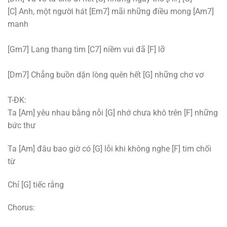
[C] Anh, một người hát [Em7] mãi những điều mong [Am7]
manh
[Gm7] Lang thang tìm [C7] niềm vui đã [F] lỡ
[Dm7] Chẳng buồn dặn lòng quên hết [G] những chơ vơ
T-ĐK:
Ta [Am] yêu nhau bằng nỗi [G] nhớ chưa khô trên [F] những
bức thư
Ta [Am] đâu bao giờ có [G] lỗi khi không nghe [F] tim chối
từ
Chỉ [G] tiếc rằng
Chorus: