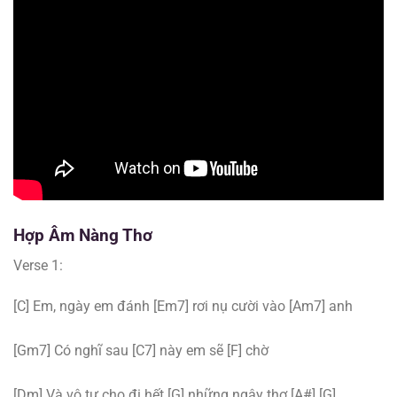
Hợp Âm
Nàng Thơ
Verse 1:
[C] Em, ngày em đánh [Em7] rơi nụ cười vào [Am7] anh
[Gm7] Có nghĩ sau [C7] này em sẽ [F] chờ
[Dm] Và vô tư cho đi hết [G] những ngây thơ [A#] [G]