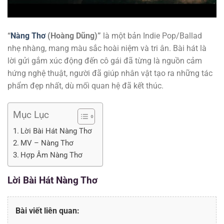
“
Nàng Thơ
(Hoàng Dũng)”
là một bản Indie Pop/Ballad
nhẹ nhàng, mang màu sắc hoài niệm và tri ân. Bài hát là
lời gửi gắm xúc động đến cô gái đã từng là nguồn cảm
hứng nghệ thuật, người đã giúp nhân vật tạo ra những tác
phẩm đẹp nhất, dù mối quan hệ đã kết thúc.
Mục Lục
Lời Bài Hát Nàng Thơ
MV – Nàng Thơ
Hợp Âm Nàng Thơ
Lời Bài Hát
Nàng Thơ
Bài viết liên quan: