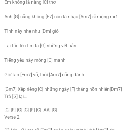
Em không là nàng [C] thơ
Anh [G] cũng không [E7] còn là nhạc [Am7] sĩ mộng mơ
Tình này nhẹ như [Dm] gió
Lại trĩu lên tim ta [G] những vết hằn
Tiếng yêu này mỏng [C] manh
Giờ tan [Em7] vỡ, thôi [Am7] cũng đành
[Gm7] Xếp riêng [C] những ngày [F] tháng hồn nhiên[Dm7]
Trả [G] lại…
[C] [F] [G] [C] [F] [C] [A#] [G]
Verse 2: