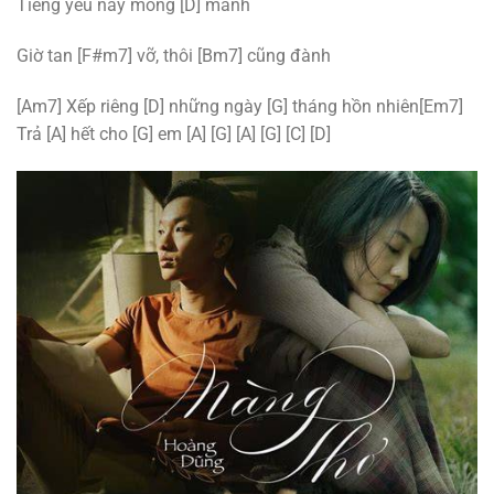
Tiếng yêu này mỏng [D] manh
Giờ tan [F#m7] vỡ, thôi [Bm7] cũng đành
[Am7] Xếp riêng [D] những ngày [G] tháng hồn nhiên[Em7]
Trả [A] hết cho [G] em [A] [G] [A] [G] [C] [D]