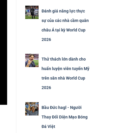
Đánh giá năng lực thực
sự của các nhà cầm quân
châu Á tại kỳ World Cup
2026
Thử thách lớn dành cho
huấn luyện viên tuyển Mỹ
trên sân nhà World Cup
2026
Bầu Đức hagl - Người
Thay Đổi Diện Mạo Bóng
Đá Việt