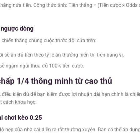
hắng nửa tiền. Công thức tính: Tiền thắng = (Tiền cược x Odds
ội ngược dòng
 chiến thắng chung cuộc trước đội cửa trên:
 sẽ ăn đủ tiền theo tỷ lệ ăn thưởng hiển thị trên bảng vị.
 sẽ ngậm ngùi thua đủ 100% tiền cược.
chấp 1/4 thông minh từ cao thủ
n, điều kiện đủ để bạn kiếm được lợi nhuận dài hạn chính là chiế
t cách khoa học.
i chơi kèo 0.25
 độ hẹp của nhà cái diễn ra rất thường xuyên. Bạn có thể áp dụn