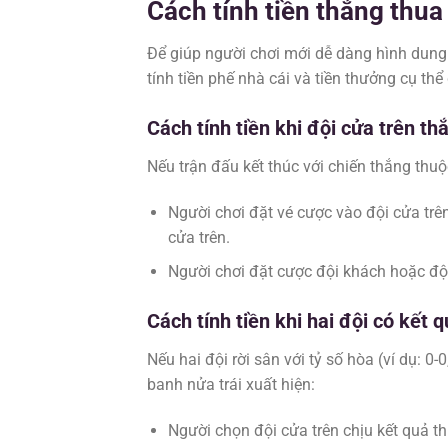
Cách tính tiền thắng thua 
Để giúp người chơi mới dễ dàng hình dung
tính tiền phế nhà cái và tiền thưởng cụ thể
Cách tính tiền khi đội cửa trên th
Nếu trận đấu kết thúc với chiến thắng thuộc 
Người chơi đặt vé cược vào đội cửa trên
cửa trên.
Người chơi đặt cược đội khách hoặc đội
Cách tính tiền khi hai đội có kết 
Nếu hai đội rời sân với tỷ số hòa (ví dụ: 0-
banh nửa trái xuất hiện:
Người chọn đội cửa trên chịu kết quả t