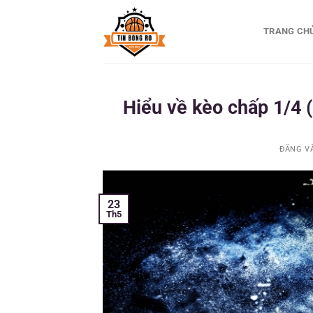
Bỏ
qua
TRANG CH
nội
dung
Hiểu về kèo chấp 1/4 (
ĐĂNG V
23
Th5