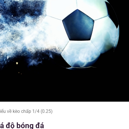
iểu về kèo chấp 1/4 (0.25)
cá độ bóng đá