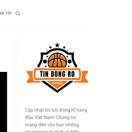
NG TÔI
Cập nhật tin tức bóng rổ hàng
đầu Việt Nam! Chúng tôi
mang đến cho bạn những