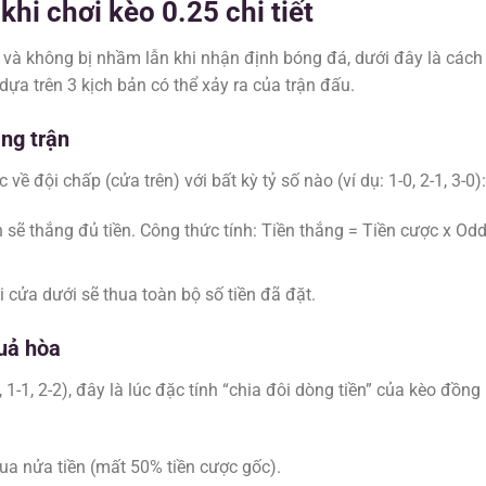
khi chơi kèo 0.25 chi tiết
 và không bị nhầm lẫn khi nhận định bóng đá, dưới đây là cách
 dựa trên 3 kịch bản có thể xảy ra của trận đấu.
ắng trận
về đội chấp (cửa trên) với bất kỳ tỷ số nào (ví dụ: 1-0, 2-1, 3-0):
 sẽ thắng đủ tiền. Công thức tính: Tiền thắng = Tiền cược x Od
 cửa dưới sẽ thua toàn bộ số tiền đã đặt.
quả hòa
0, 1-1, 2-2), đây là lúc đặc tính “chia đôi dòng tiền” của kèo đồng
hua nửa tiền (mất 50% tiền cược gốc).