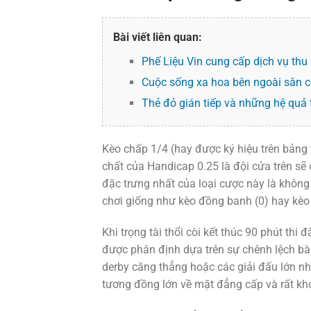
Bài viết liên quan:
Phế Liệu Vin cung cấp dịch vụ thu 
Cuộc sống xa hoa bên ngoài sân c
Thẻ đỏ gián tiếp và những hệ quả 
Kèo chấp 1/4 (hay được ký hiệu trên bảng 
chất của Handicap 0.25 là đội cửa trên sẽ
đặc trưng nhất của loại cược này là không
chơi giống như kèo đồng banh (0) hay kèo 
Khi trọng tài thổi còi kết thúc 90 phút thi
được phân định dựa trên sự chênh lệch bàn 
derby căng thẳng hoặc các giải đấu lớn n
tương đồng lớn về mặt đẳng cấp và rất kh