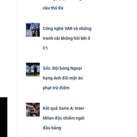
cầu thủ đá
Công nghệ VAR và những
tranh cãi không hồi kết ở
C1
Sốc: Đội bóng Ngoại
hạng Anh đối mặt án
phạt trừ điểm
Kết quả Serie A: Inter
Milan độc chiếm ngôi
đầu bảng