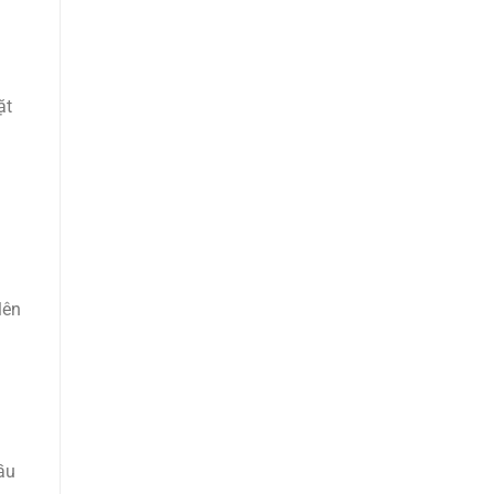
ặt
lên
ầu