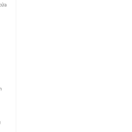
 cửa
n
g