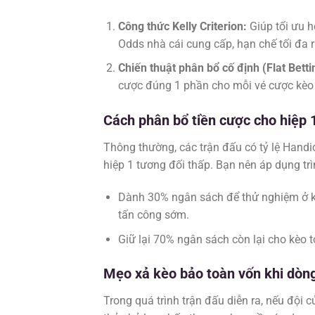
Công thức Kelly Criterion:
Giúp tối ưu h
Odds nhà cái cung cấp, hạn chế tối đa r
Chiến thuật phân bổ cố định (Flat Betti
cược đúng 1 phần cho mỗi vé cược kèo 0
Cách phân bổ tiền cược cho hiệp 1
Thông thường, các trận đấu có tỷ lệ Handic
hiệp 1 tương đối thấp. Bạn nên áp dụng trì
Dành 30% ngân sách để thử nghiệm ở kè
tấn công sớm.
Giữ lại 70% ngân sách còn lại cho kèo to
Mẹo xả kèo bảo toàn vốn khi dòng
Trong quá trình trận đấu diễn ra, nếu đội 