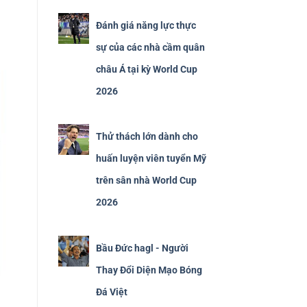
Đánh giá năng lực thực
sự của các nhà cầm quân
châu Á tại kỳ World Cup
2026
Thử thách lớn dành cho
huấn luyện viên tuyển Mỹ
trên sân nhà World Cup
2026
Bầu Đức hagl - Người
Thay Đổi Diện Mạo Bóng
Đá Việt