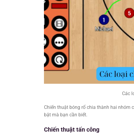
Các l
Chiến thuật bóng rổ chia thành hai nhóm c
bật mà bạn cần biết.
Chiến thuật tấn công