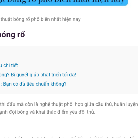
thuật bóng rổ phổ biến nhất hiện nay
bóng rổ
 chi tiết
ng? Bí quyết giúp phát triển tối đa!
g: Bạn có đủ tiêu chuẩn không?
 thi đấu mà còn là nghệ thuật phối hợp giữa cầu thủ, huấn luyện
mạnh đội bóng và khai thác điểm yếu đối thủ.