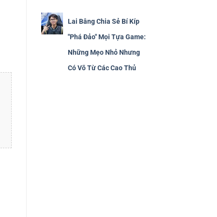
Lai Bâng Chia Sẻ Bí Kíp
"Phá Đảo" Mọi Tựa Game:
Những Mẹo Nhỏ Nhưng
Có Võ Từ Các Cao Thủ