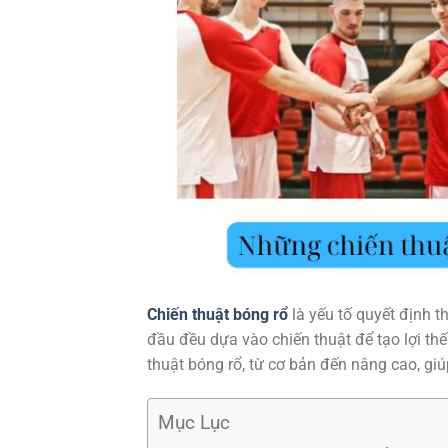
Chiến thuật bóng rổ
là yếu tố quyết định 
đầu đều dựa vào chiến thuật để tạo lợi thế
thuật bóng rổ, từ cơ bản đến nâng cao, giú
Mục Lục