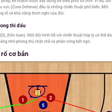
pháp, kế hoạch được xây dựng để điều phối lối chơi. Ví dụ, tấn
u vực (Zone Defense) đều là những chiến thuật phổ biến. Mỗi
ng rổ và khả năng thích nghi của đội.
rong thi đấu
乱 (hỗn loạn). Một đội hình tốt với chiến thuật hợp lý có thể đ
thắng nhờ phòng thủ chặt chẽ và phản công bất ngờ.
 rổ cơ bản