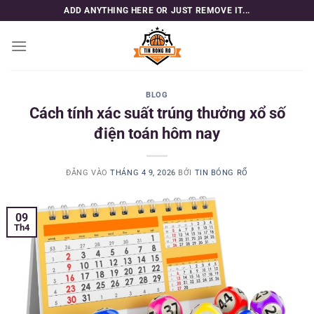
Bỏ
ADD ANYTHING HERE OR JUST REMOVE IT...
qua
nội
dung
BLOG
Cách tính xác suất trúng thưởng xổ số
điện toán hôm nay
ĐĂNG VÀO
THÁNG 4 9, 2026
BỞI
TIN BÓNG RỔ
09
Th4