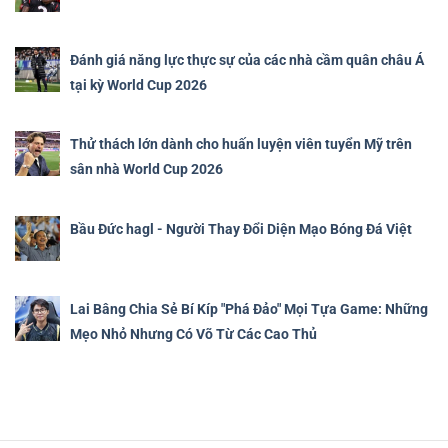
Đánh giá năng lực thực sự của các nhà cầm quân châu Á
tại kỳ World Cup 2026
Thử thách lớn dành cho huấn luyện viên tuyển Mỹ trên
sân nhà World Cup 2026
Bầu Đức hagl - Người Thay Đổi Diện Mạo Bóng Đá Việt
Lai Bâng Chia Sẻ Bí Kíp "Phá Đảo" Mọi Tựa Game: Những
Mẹo Nhỏ Nhưng Có Võ Từ Các Cao Thủ