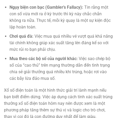
Ngụy biện con bạc (Gambler’s Fallacy):
Tin rằng một
con số vừa mới ra ở kỳ trước thì kỳ này chắc chắn
không ra nữa. Thực tế, mỗi kỳ quay là một sự kiện độc
lập hoàn toàn.
Chơi quá đà:
Việc mua quá nhiều vé vượt quá khả năng
tài chính không giúp xác suất tăng lên đáng kể so với
mức rủi ro bạn phải chịu.
Mua theo các bộ số của người khác:
Việc sao chép bộ
số của “cao thủ” trên mạng thường dẫn đến tình trạng
chia sẻ giải thưởng quá nhiều khi trúng, hoặc rơi vào
các bẫy lừa đảo mua số.
Xổ số điện toán là một hình thức giải trí lành mạnh nếu
bạn biết điểm dừng. Việc áp dụng cách tính xác suất trúng
thưởng xổ số điện toán hôm nay nên được xem là một
phương pháp tăng thêm sự thú vị và logic cho trò chơi,
thay vì coi đó là con đường duy nhất để làm giàu.