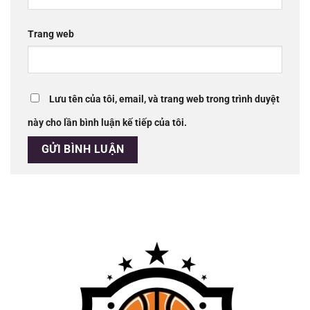
Trang web
Lưu tên của tôi, email, và trang web trong trình duyệt
này cho lần bình luận kế tiếp của tôi.