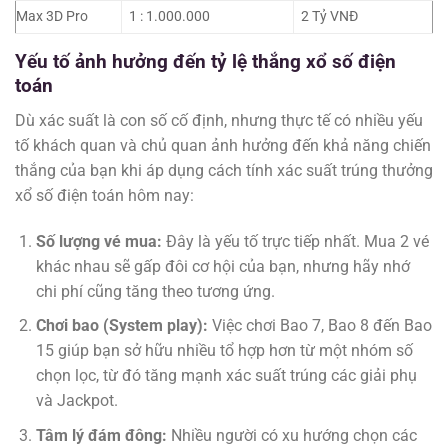
Max 3D Pro
1 : 1.000.000
2 Tỷ VNĐ
Yếu tố ảnh hưởng đến tỷ lệ thắng xổ số điện
toán
Dù xác suất là con số cố định, nhưng thực tế có nhiều yếu
tố khách quan và chủ quan ảnh hưởng đến khả năng chiến
thắng của bạn khi áp dụng cách tính xác suất trúng thưởng
xổ số điện toán hôm nay:
Số lượng vé mua:
Đây là yếu tố trực tiếp nhất. Mua 2 vé
khác nhau sẽ gấp đôi cơ hội của bạn, nhưng hãy nhớ
chi phí cũng tăng theo tương ứng.
Chơi bao (System play):
Việc chơi Bao 7, Bao 8 đến Bao
15 giúp bạn sở hữu nhiều tổ hợp hơn từ một nhóm số
chọn lọc, từ đó tăng mạnh xác suất trúng các giải phụ
và Jackpot.
Tâm lý đám đông:
Nhiều người có xu hướng chọn các