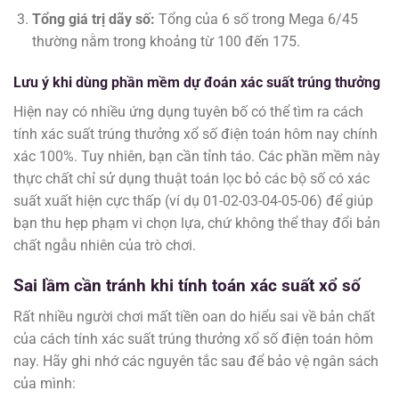
Tổng giá trị dãy số:
Tổng của 6 số trong Mega 6/45
thường nằm trong khoảng từ 100 đến 175.
Lưu ý khi dùng phần mềm dự đoán xác suất trúng thưởng
Hiện nay có nhiều ứng dụng tuyên bố có thể tìm ra cách
tính xác suất trúng thưởng xổ số điện toán hôm nay chính
xác 100%. Tuy nhiên, bạn cần tỉnh táo. Các phần mềm này
thực chất chỉ sử dụng thuật toán lọc bỏ các bộ số có xác
suất xuất hiện cực thấp (ví dụ 01-02-03-04-05-06) để giúp
bạn thu hẹp phạm vi chọn lựa, chứ không thể thay đổi bản
chất ngẫu nhiên của trò chơi.
Sai lầm cần tránh khi tính toán xác suất xổ số
Rất nhiều người chơi mất tiền oan do hiểu sai về bản chất
của cách tính xác suất trúng thưởng xổ số điện toán hôm
nay. Hãy ghi nhớ các nguyên tắc sau để bảo vệ ngân sách
của mình: