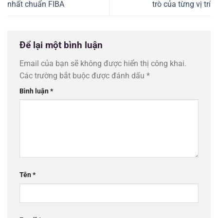
nhất chuẩn FIBA
trò của từng vị trí
Để lại một bình luận
Email của bạn sẽ không được hiển thị công khai.
Các trường bắt buộc được đánh dấu
*
Bình luận
*
Tên
*