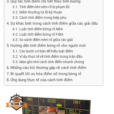
Quy tắc tính điểm chi tiết theo tình huống
Tính điểm khi ném rổ bị phạm lỗi
Điểm thưởng từ lỗi kỹ thuật
Cách tính điểm trong hiệp phụ
Sự khác biệt trong cách tính điểm giữa các giải đấu
Luật tính điểm bóng rổ NBA
Luật tính điểm bóng rổ FIBA
So sánh điểm ném rổ giữa các giải
Hướng dẫn tính điểm bóng rổ cho người mới
Các bước cơ bản để hiểu luật điểm
Ví dụ thực tế về tính điểm trong trận đấu
Mẹo ghi nhớ cách tính điểm nhanh chóng
Những câu hỏi thường gặp về cách tính điểm
Bí quyết tối ưu hóa điểm số trong bóng rổ
Ứng dụng thực tế của cách tính điểm