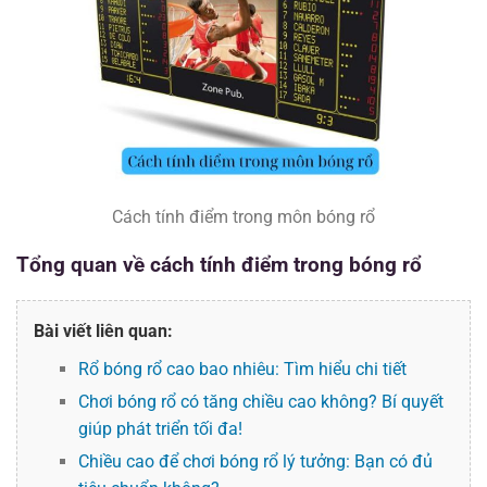
Cách tính điểm trong môn bóng rổ
Tổng quan về cách tính điểm trong bóng rổ
Bài viết liên quan:
Rổ bóng rổ cao bao nhiêu: Tìm hiểu chi tiết
Chơi bóng rổ có tăng chiều cao không? Bí quyết
giúp phát triển tối đa!
Chiều cao để chơi bóng rổ lý tưởng: Bạn có đủ