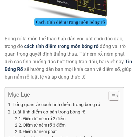
Bóng rổ là môn thể thao hấp dẫn với luật chơi độc đáo,
trong đó
cách tính điểm trong môn bóng rổ
đóng vai trò
quan trọng quyết định thắng thua. Từ ném rổ, ném phạt
đến các tình huống đặc biệt trong trận đấu, bài viết này
Tin
Bóng Rổ
sẽ hướng dẫn bạn mọi khía cạnh về điểm số, giúp
bạn nắm rõ luật lệ và áp dụng thực tế.
Mục Lục
Tổng quan về cách tính điểm trong bóng rổ
Luật tính điểm cơ bản trong bóng rổ
Điểm từ ném rổ 2 điểm
Điểm từ ném rổ 3 điểm
Điểm từ ném phạt