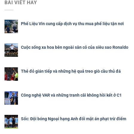
BÀI VIẾT HAY
Phế Liệu Vin cung cấp dịch vụ thu mua phế liệu tận nơi
Cuộc sống xa hoa bên ngoài sân cỏ của siêu sao Ronaldo
Thẻ đỏ gián tiếp và những hệ quả treo giò cầu thủ đá
Công nghệ VAR và những tranh cãi không hồi kết ở C1
Sốc: Đội bóng Ngoại hạng Anh đối mặt án phạt trừ điểm