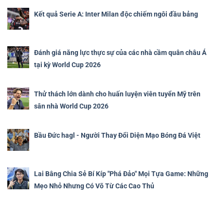
Kết quả Serie A: Inter Milan độc chiếm ngôi đầu bảng
Đánh giá năng lực thực sự của các nhà cầm quân châu Á
tại kỳ World Cup 2026
Thử thách lớn dành cho huấn luyện viên tuyển Mỹ trên
sân nhà World Cup 2026
Bầu Đức hagl - Người Thay Đổi Diện Mạo Bóng Đá Việt
Lai Bâng Chia Sẻ Bí Kíp "Phá Đảo" Mọi Tựa Game: Những
Mẹo Nhỏ Nhưng Có Võ Từ Các Cao Thủ