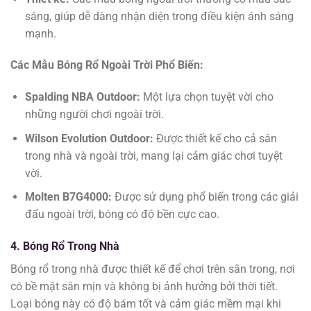
sáng, giúp dễ dàng nhận diện trong điều kiện ánh sáng
mạnh.
Các Mẫu Bóng Rổ Ngoài Trời Phổ Biến:
Spalding NBA Outdoor:
Một lựa chọn tuyệt vời cho
những người chơi ngoài trời.
Wilson Evolution Outdoor:
Được thiết kế cho cả sân
trong nhà và ngoài trời, mang lại cảm giác chơi tuyệt
vời.
Molten B7G4000:
Được sử dụng phổ biến trong các giải
đấu ngoài trời, bóng có độ bền cực cao.
4. Bóng Rổ Trong Nhà
Bóng rổ trong nhà được thiết kế để chơi trên sân trong, nơi
có bề mặt sân mịn và không bị ảnh hưởng bởi thời tiết.
Loại bóng này có độ bám tốt và cảm giác mềm mại khi