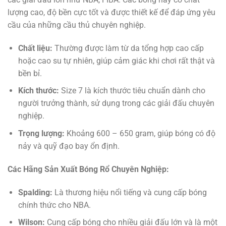
lượng cao, độ bền cực tốt và được thiết kế để đáp ứng yêu
cầu của những cầu thủ chuyên nghiệp.
Chất liệu:
Thường được làm từ da tổng hợp cao cấp
hoặc cao su tự nhiên, giúp cảm giác khi chơi rất thật và
bền bỉ.
Kích thước:
Size 7 là kích thước tiêu chuẩn dành cho
người trưởng thành, sử dụng trong các giải đấu chuyên
nghiệp.
Trọng lượng:
Khoảng 600 – 650 gram, giúp bóng có độ
nảy và quỹ đạo bay ổn định.
Các Hãng Sản Xuất Bóng Rổ Chuyên Nghiệp:
Spalding:
Là thương hiệu nổi tiếng và cung cấp bóng
chính thức cho NBA.
Wilson:
Cung cấp bóng cho nhiều giải đấu lớn và là một