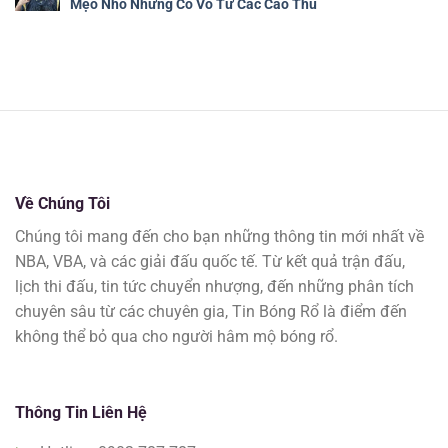
Mẹo Nhỏ Nhưng Có Võ Từ Các Cao Thủ
Về Chúng Tôi
Chúng tôi mang đến cho bạn những thông tin mới nhất về
NBA, VBA, và các giải đấu quốc tế. Từ kết quả trận đấu,
lịch thi đấu, tin tức chuyển nhượng, đến những phân tích
chuyên sâu từ các chuyên gia, Tin Bóng Rổ là điểm đến
không thể bỏ qua cho người hâm mộ bóng rổ.
Thông Tin Liên Hệ