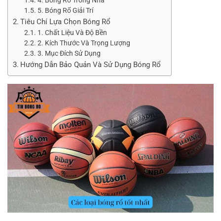
5. Bóng Rổ Giải Trí
Tiêu Chí Lựa Chọn Bóng Rổ
1. Chất Liệu Và Độ Bền
2. Kích Thước Và Trọng Lượng
3. Mục Đích Sử Dụng
Hướng Dẫn Bảo Quản Và Sử Dụng Bóng Rổ