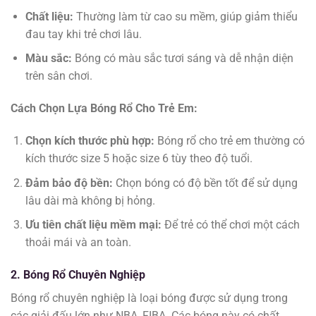
Chất liệu:
Thường làm từ cao su mềm, giúp giảm thiểu
đau tay khi trẻ chơi lâu.
Màu sắc:
Bóng có màu sắc tươi sáng và dễ nhận diện
trên sân chơi.
Cách Chọn Lựa Bóng Rổ Cho Trẻ Em:
Chọn kích thước phù hợp:
Bóng rổ cho trẻ em thường có
kích thước size 5 hoặc size 6 tùy theo độ tuổi.
Đảm bảo độ bền:
Chọn bóng có độ bền tốt để sử dụng
lâu dài mà không bị hỏng.
Ưu tiên chất liệu mềm mại:
Để trẻ có thể chơi một cách
thoải mái và an toàn.
2. Bóng Rổ Chuyên Nghiệp
Bóng rổ chuyên nghiệp là loại bóng được sử dụng trong
các giải đấu lớn như NBA, FIBA. Các bóng này có chất