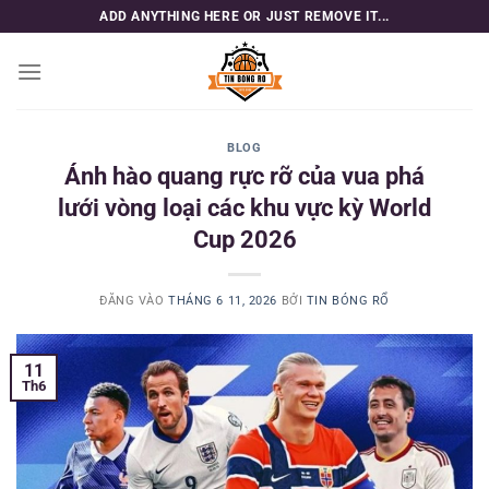
Bỏ
ADD ANYTHING HERE OR JUST REMOVE IT...
qua
nội
dung
BLOG
Ánh hào quang rực rỡ của vua phá
lưới vòng loại các khu vực kỳ World
Cup 2026
ĐĂNG VÀO
THÁNG 6 11, 2026
BỞI
TIN BÓNG RỔ
11
Th6