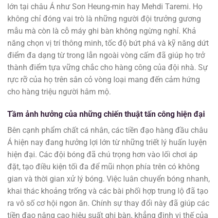
lớn tại châu Á như Son Heung-min hay Mehdi Taremi. Họ
không chỉ đóng vai trò là những người đội trưởng gương
mẫu mà còn là cỗ máy ghi bàn không ngừng nghỉ. Khả
năng chọn vị trí thông minh, tốc độ bứt phá và kỹ năng dứt
điểm đa dạng từ trong lẫn ngoài vòng cấm đã giúp họ trở
thành điểm tựa vững chắc cho hàng công của đội nhà. Sự
rực rỡ của họ trên sân cỏ vòng loại mang đến cảm hứng
cho hàng triệu người hâm mộ.
Tầm ảnh hưởng của những chiến thuật tấn công hiện đại
Bên cạnh phẩm chất cá nhân, các tiền đạo hàng đầu châu
Á hiện nay đang hưởng lợi lớn từ những triết lý huấn luyện
hiện đại. Các đội bóng đã chú trọng hơn vào lối chơi áp
đặt, tạo điều kiện tối đa để mũi nhọn phía trên có không
gian và thời gian xử lý bóng. Việc luân chuyển bóng nhanh,
khai thác khoảng trống và các bài phối hợp trung lộ đã tạo
ra vô số cơ hội ngon ăn. Chính sự thay đổi này đã giúp các
tiền đạo nâng cao hiệu suất ghi bàn, khẳng định vị thế của