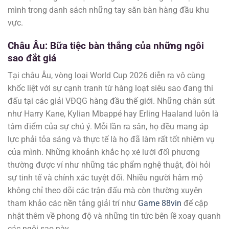
mình trong danh sách những tay săn bàn hàng đầu khu
vực.
Châu Âu: Bữa tiệc bàn thắng của những ngôi
sao đắt giá
Tại châu Âu, vòng loại World Cup 2026 diễn ra vô cùng
khốc liệt với sự cạnh tranh từ hàng loạt siêu sao đang thi
đấu tại các giải VĐQG hàng đầu thế giới. Những chân sút
như Harry Kane, Kylian Mbappé hay Erling Haaland luôn là
tâm điểm của sự chú ý. Mỗi lần ra sân, họ đều mang áp
lực phải tỏa sáng và thực tế là họ đã làm rất tốt nhiệm vụ
của mình. Những khoảnh khắc họ xé lưới đối phương
thường được ví như những tác phẩm nghệ thuật, đòi hỏi
sự tinh tế và chính xác tuyệt đối. Nhiều người hâm mộ
không chỉ theo dõi các trận đấu mà còn thường xuyên
tham khảo các nền tảng giải trí như
Game 88vin
để cập
nhật thêm về phong độ và những tin tức bên lề xoay quanh
các ngôi sao này.