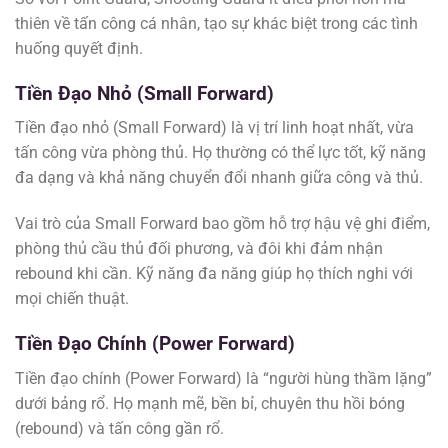
thiên về tấn công cá nhân, tạo sự khác biệt trong các tình
huống quyết định.
Tiền Đạo Nhỏ (Small Forward)
Tiền đạo nhỏ (Small Forward) là vị trí linh hoạt nhất, vừa
tấn công vừa phòng thủ. Họ thường có thể lực tốt, kỹ năng
đa dạng và khả năng chuyển đổi nhanh giữa công và thủ.
Vai trò của Small Forward bao gồm hỗ trợ hậu vệ ghi điểm,
phòng thủ cầu thủ đối phương, và đôi khi đảm nhận
rebound khi cần. Kỹ năng đa năng giúp họ thích nghi với
mọi chiến thuật.
Tiền Đạo Chính (Power Forward)
Tiền đạo chính (Power Forward) là “người hùng thầm lặng”
dưới bảng rổ. Họ mạnh mẽ, bền bỉ, chuyên thu hồi bóng
(rebound) và tấn công gần rổ.