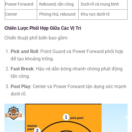
Power Forward
Rebound, tấn công
Dưới rổ và trung bình
Center
Phòng thủ, rebound
Khu vực dưới rổ
Chiến Lược Phối Hợp Giữa Các Vị Trí
Chiến thuật phổ biến bao gồm:
Pick and Roll
: Point Guard và Power Forward phối hợp
để tạo khoảng trống.
Fast Break
: Hậu vệ dẫn bóng nhanh chóng phát động
tấn công.
Post Play
: Center và Power Forward tận dụng sức mạnh
dưới rổ.