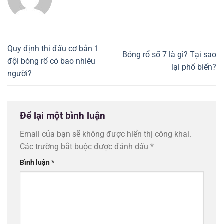
Quy định thi đấu cơ bản 1
Bóng rổ số 7 là gì? Tại sao
đội bóng rổ có bao nhiêu
lại phổ biến?
người?
Để lại một bình luận
Email của bạn sẽ không được hiển thị công khai.
Các trường bắt buộc được đánh dấu
*
Bình luận
*