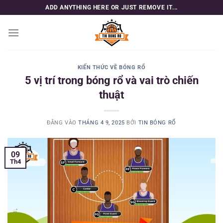
Bỏ
ADD ANYTHING HERE OR JUST REMOVE IT...
qua
nội
dung
KIẾN THỨC VỀ BÓNG RỔ
5 vị trí trong bóng rổ và vai trò chiến
thuật
ĐĂNG VÀO
THÁNG 4 9, 2025
BỞI
TIN BÓNG RỔ
09
Th4