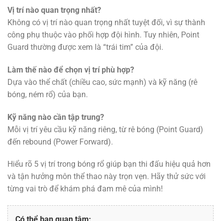
Vị trí nào quan trọng nhất?
Không có vị trí nào quan trọng nhất tuyệt đối, vì sự thành
công phụ thuộc vào phối hợp đội hình. Tuy nhiên, Point
Guard thường được xem là “trái tim” của đội.
Làm thế nào để chọn vị trí phù hợp?
Dựa vào thể chất (chiều cao, sức mạnh) và kỹ năng (rê
bóng, ném rổ) của bạn.
Kỹ năng nào cần tập trung?
Mỗi vị trí yêu cầu kỹ năng riêng, từ rê bóng (Point Guard)
đến rebound (Power Forward).
Hiểu rõ 5 vị trí trong bóng rổ giúp bạn thi đấu hiệu quả hơn
và tận hưởng môn thể thao này trọn vẹn. Hãy thử sức với
từng vai trò để khám phá đam mê của mình!
Có thể bạn quan tâm: