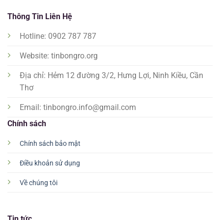
Thông Tin Liên Hệ
Hotline: 0902 787 787
Website: tinbongro.org
Địa chỉ: Hẻm 12 đường 3/2, Hưng Lợi, Ninh Kiều, Cần
Thơ
Email:
tinbongro.info@gmail.com
Chính sách
Chính sách bảo mật
Điều khoản sử dụng
Về chúng tôi
Tin tức