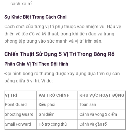
cách xa rổ.
Sự Khác Biệt Trong Cách Chơi
Cách chơi của từng vị trí phụ thuộc vào nhiệm vụ. Hậu vệ
thiên về tốc độ và kỹ thuật, trong khi tiền đạo và trung
phong tập trung vào sức mạnh và vị trí trên sân.
Chiến Thuật Sử Dụng 5 Vị Trí Trong Bóng Rổ
Phân Chia Vị Trí Theo Đội Hình
Đội hình bóng rổ thường được xây dựng dựa trên sự cân
bằng giữa 5 vị trí. Ví dụ:
VỊ TRÍ
VAI TRÒ CHÍNH
KHU VỰC HOẠT ĐỘNG
Point Guard
Điều phối
Toàn sân
Shooting Guard
Ghi điểm
Cánh và vòng 3 điểm
Small Forward
Hỗ trợ công thủ
Cánh và gần rổ