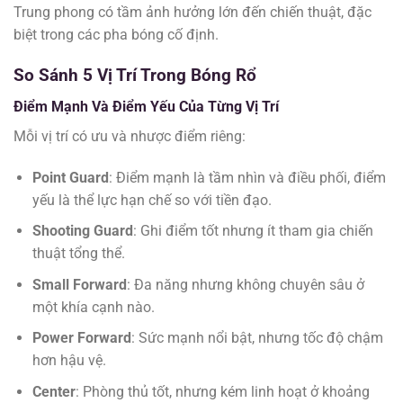
Trung phong có tầm ảnh hưởng lớn đến chiến thuật, đặc
biệt trong các pha bóng cố định.
So Sánh 5 Vị Trí Trong Bóng Rổ
Điểm Mạnh Và Điểm Yếu Của Từng Vị Trí
Mỗi vị trí có ưu và nhược điểm riêng:
Point Guard
: Điểm mạnh là tầm nhìn và điều phối, điểm
yếu là thể lực hạn chế so với tiền đạo.
Shooting Guard
: Ghi điểm tốt nhưng ít tham gia chiến
thuật tổng thể.
Small Forward
: Đa năng nhưng không chuyên sâu ở
một khía cạnh nào.
Power Forward
: Sức mạnh nổi bật, nhưng tốc độ chậm
hơn hậu vệ.
Center
: Phòng thủ tốt, nhưng kém linh hoạt ở khoảng