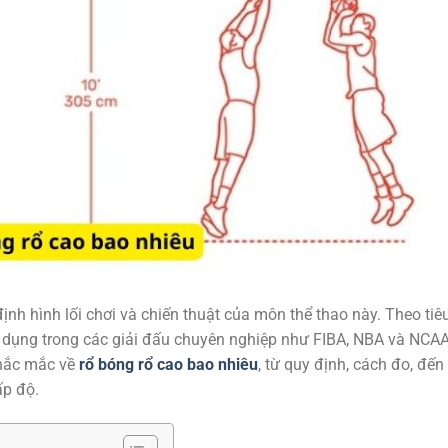
định hình lối chơi và chiến thuật của môn thể thao này. Theo tiê
p dụng trong các giải đấu chuyên nghiệp như FIBA, NBA và NCAA
thắc mắc về
rổ bóng rổ cao bao nhiêu
, từ quy định, cách đo, đến
ấp độ.