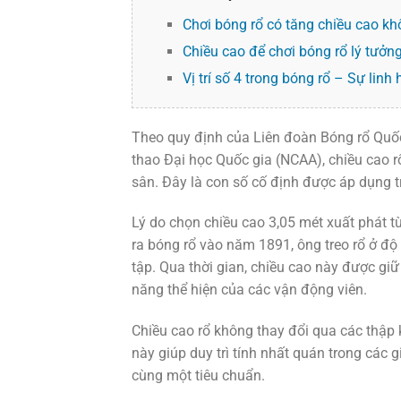
Chơi bóng rổ có tăng chiều cao khô
Chiều cao để chơi bóng rổ lý tưởn
Vị trí số 4 trong bóng rổ – Sự lin
Theo quy định của Liên đoàn Bóng rổ Quốc
thao Đại học Quốc gia (NCAA), chiều cao r
sân. Đây là con số cố định được áp dụng t
Lý do chọn chiều cao 3,05 mét xuất phát t
ra bóng rổ vào năm 1891, ông treo rổ ở độ
tập. Qua thời gian, chiều cao này được giữ
năng thể hiện của các vận động viên.
Chiều cao rổ không thay đổi qua các thập k
này giúp duy trì tính nhất quán trong các 
cùng một tiêu chuẩn.