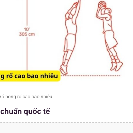
Rổ bóng rổ cao bao nhiêu
 chuẩn quốc tế