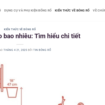
Ủ
DỤNG CỤ VÀ PHỤ KIỆN BỐNG RỔ
KIẾN THỨC VỀ BÓNG RỔ
VỀ CHÚ
KIẾN THỨC VỀ BÓNG RỔ
 bao nhiêu: Tìm hiểu chi tiết
ÀO
THÁNG 4 21, 2025
BỞI
TIN BÓNG RỔ