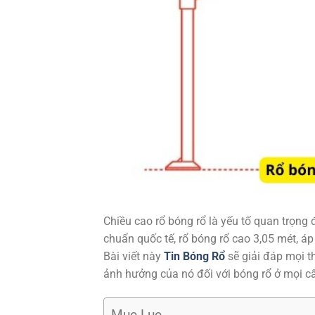
Chiều cao rổ bóng rổ là yếu tố quan trọng 
chuẩn quốc tế, rổ bóng rổ cao 3,05 mét, á
Bài viết này
Tin Bóng Rổ
sẽ giải đáp mọi 
ảnh hưởng của nó đối với bóng rổ ở mọi c
Mục Lục