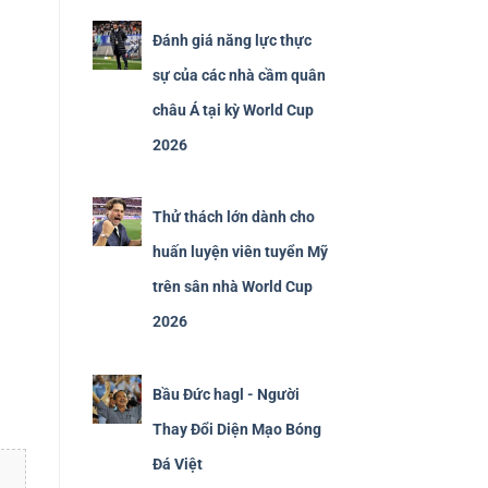
Đánh giá năng lực thực
sự của các nhà cầm quân
châu Á tại kỳ World Cup
2026
Thử thách lớn dành cho
huấn luyện viên tuyển Mỹ
trên sân nhà World Cup
2026
Bầu Đức hagl - Người
Thay Đổi Diện Mạo Bóng
Đá Việt