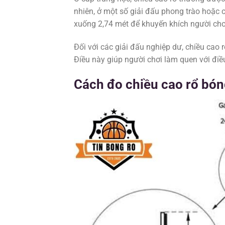
nhiên, ở một số giải đấu phong trào hoặc 
xuống 2,74 mét để khuyến khích người chơ
Đối với các giải đấu nghiệp dư, chiều cao r
Điều này giúp người chơi làm quen với điề
Cách đo chiều cao rổ bón