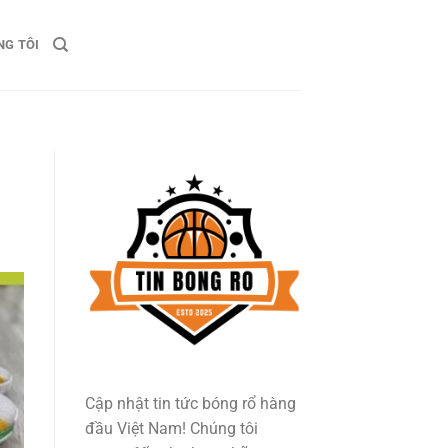
NG TÔI
Cập nhật tin tức bóng rổ hàng
đầu Việt Nam! Chúng tôi