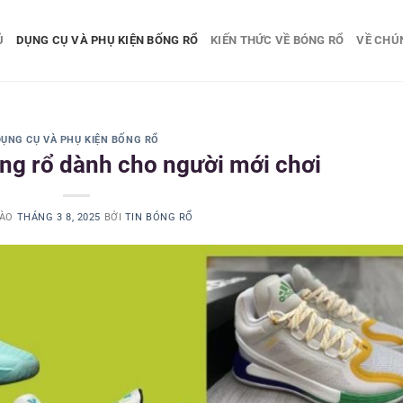
Ủ
DỤNG CỤ VÀ PHỤ KIỆN BỐNG RỔ
KIẾN THỨC VỀ BÓNG RỔ
VỀ CHÚ
DỤNG CỤ VÀ PHỤ KIỆN BỐNG RỔ
óng rổ dành cho người mới chơi
VÀO
THÁNG 3 8, 2025
BỞI
TIN BÓNG RỔ