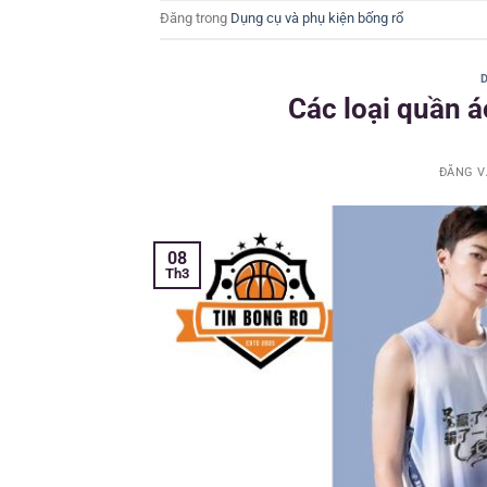
Đăng trong
Dụng cụ và phụ kiện bống rổ
Các loại quần 
ĐĂNG 
08
Th3