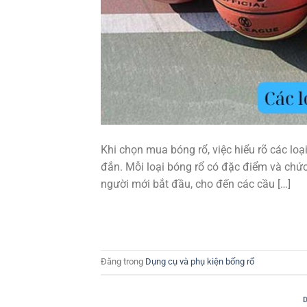
Khi chọn mua bóng rổ, việc hiểu rõ các loạ
đắn. Mỗi loại bóng rổ có đặc điểm và chức
người mới bắt đầu, cho đến các cầu […]
Đăng trong
Dụng cụ và phụ kiện bống rổ