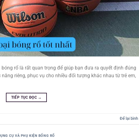
i bóng rổ là rất quan trọng để giúp bạn đưa ra quyết định đúng
 năng riêng, phục vụ cho nhiều đối tượng khác nhau từ trẻ em,
TIẾP TỤC ĐỌC
→
Để lại bình
DỤNG CỤ VÀ PHỤ KIỆN BỐNG RỔ