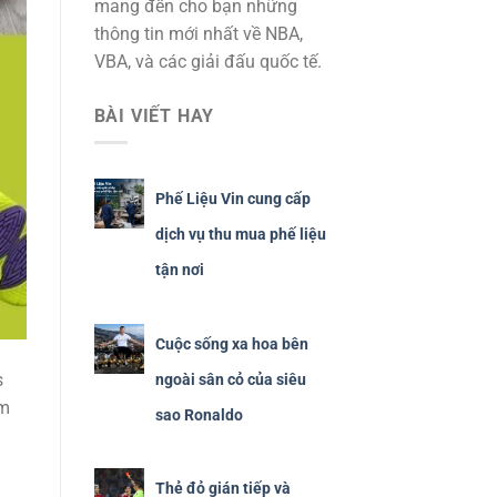
mang đến cho bạn những
thông tin mới nhất về NBA,
VBA, và các giải đấu quốc tế.
BÀI VIẾT HAY
Phế Liệu Vin cung cấp
dịch vụ thu mua phế liệu
tận nơi
Cuộc sống xa hoa bên
s
ngoài sân cỏ của siêu
ám
sao Ronaldo
Thẻ đỏ gián tiếp và